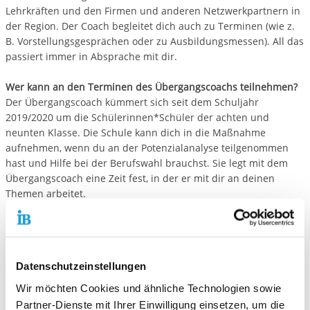
Lehrkräften und den Firmen und anderen Netzwerkpartnern in
der Region. Der Coach begleitet dich auch zu Terminen (wie z.
B. Vorstellungsgesprächen oder zu Ausbildungsmessen). All das
passiert immer in Absprache mit dir.
Wer kann an den Terminen des Übergangscoachs teilnehmen?
Der Übergangscoach kümmert sich seit dem Schuljahr
2019/2020 um die Schülerinnen*Schüler der achten und
neunten Klasse. Die Schule kann dich in die Maßnahme
aufnehmen, wenn du an der Potenzialanalyse teilgenommen
hast und Hilfe bei der Berufswahl brauchst. Sie legt mit dem
Übergangscoach eine Zeit fest, in der er mit dir an deinen
Themen arbeitet.
Falls du bereits ein Teil der Maßnahme bist und dich sicher
fühlst, was die Bewerbung (o. ä.) anbelangt oder du ganz genau
weißt, welchen (realistischen) Beruf du ergreifen wirst – dann
darfst du auch gerne sagen, dass du die Unterstützung des
Datenschutzeinstellungen
Coachs nicht mehr benötigst.
Wir möchten Cookies und ähnliche Technologien sowie
Ist dein Interesse geweckt?
Partner-Dienste mit Ihrer Einwilligung einsetzen, um die