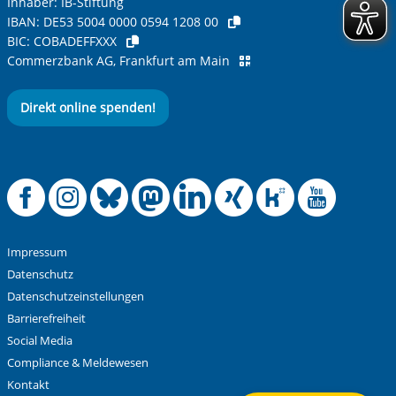
Inhaber: IB-Stiftung
IBAN:
DE53 5004 0000 0594 1208 00
BIC:
COBADEFFXXX
Ihre Nachricht
*
Commerzbank AG, Frankfurt am Main
Direkt online spenden!
Offizielle Facebook
Offizielle Instag
Offizielle Blue
Offizielle M
Offizielle
Offiziel
Offiz
Off
Anti-Roboter-Verifizierung
Hier klicken
Friendly
Captcha ⇗
Impressum
Alle Informationen zum Schutz der Daten sind sind in
Datenschutz
unserer
Datenschutzerklärung
aufrufbar.
Datenschutzeinstellungen
Barrierefreiheit
Absenden
Social Media
Compliance & Meldewesen
Kontakt