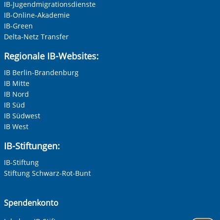
IB-Jugendmigrationsdienste
Unternehmen
IB-Online-Akademie
IB-Green
Delta-Netz Transfer
Nachname, Vorname
*
Regionale IB-Websites:
IB Berlin-Brandenburg
IB Mitte
Adresse (PLZ, Ort, Strasse)
IB Nord
IB Süd
IB Südwest
IB West
Ihre E-Mail-Adresse
*
IB-Stiftungen:
IB-Stiftung
Ihre Telefonnummer
Stiftung Schwarz-Rot-Bunt
Spendenkonto
Betreff ihrer Anfrage