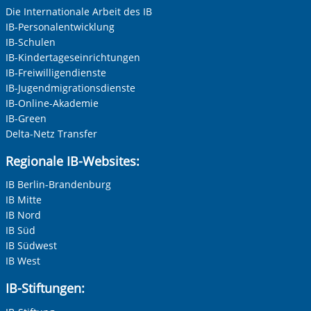
Keine Angabe
Die Internationale Arbeit des IB
IB-Personalentwicklung
Frau
IB-Schulen
Herr
IB-Kindertageseinrichtungen
IB-Freiwilligendienste
Neutrale Anrede
IB-Jugendmigrationsdienste
Unternehmen
IB-Online-Akademie
IB-Green
Delta-Netz Transfer
Nachname, Vorname
*
Regionale IB-Websites:
IB Berlin-Brandenburg
IB Mitte
Adresse (PLZ, Ort, Strasse)
IB Nord
IB Süd
IB Südwest
IB West
Ihre E-Mail-Adresse
*
IB-Stiftungen: