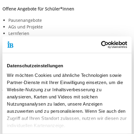
Offene Angebote für Schüler*innen
Pausenangebote
AGs und Projekte
Lernferien
Gendersensible Angebote
Medienkompetenzen
Frühstücksangebot
Datenschutzeinstellungen
Unsere Arbeitsweise
Wir möchten Cookies und ähnliche Technologien sowie
Wir sind die Jugendhilfe in der Friedrich-Ebert-Schule, kurz
Partner-Dienste mit Ihrer Einwilligung einsetzen, um die
JuFrESch.
Website-Nutzung zur Inhaltsverbesserung zu
Wir stärken Kinder und Jugendliche und unterstützen sie dabei,
analysieren, Karten und Videos mit solchen
eigene Wünsche und Ideen in die Schule einzubringen. Deshalb
Nutzungsanalysen zu laden, unsere Anzeigen
nehmen wir Anregungen und Vorschläge immer gerne
auszuwerten und zu personalisieren. Wenn Sie auch den
entgegen.
Zugriff auf Ihren Standort zulassen, nutzen wir diesen zur
individuellen Kartenanzeige.
Wir arbeiten präventiv, unterstützend und an den persönlichen
Stärken der Kinder und Jugendlichen orientiert.