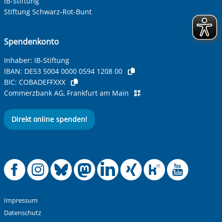
IB-Stiftung
Ihre Telefonnummer
Stiftung Schwarz-Rot-Bunt
Spendenkonto
Betreff ihrer Anfrage
Inhaber: IB-Stiftung
IBAN:
DE53 5004 0000 0594 1208 00
BIC:
COBADEFFXXX
Ihre Nachricht
*
Commerzbank AG, Frankfurt am Main
Direkt online spenden!
Offizielle Facebook
Offizielle Instag
Offizielle Blue
Offizielle M
Offizielle
Offiziel
Offiz
Off
Anti-Roboter-Verifizierung
Hier klicken
Friendly
Captcha ⇗
Impressum
Alle Informationen zum Schutz der Daten sind sind in
Datenschutz
unserer
Datenschutzerklärung
aufrufbar.