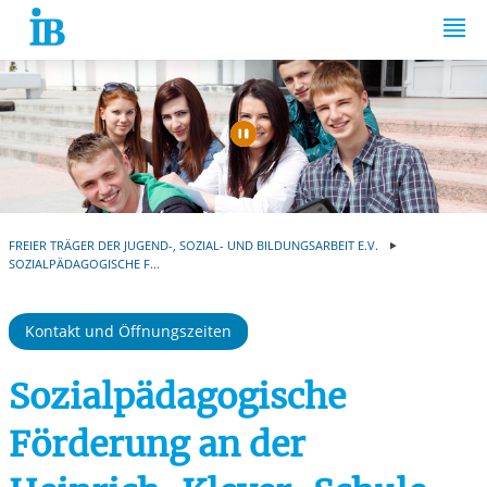
Springe zum Inhalt
Automatische Wiede
FREIER TRÄGER DER JUGEND-, SOZIAL- UND BILDUNGSARBEIT E.V.
SOZIALPÄDAGOGISCHE F...
Kontakt und Öffnungszeiten
Sozialpädagogische
Förderung an der