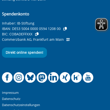
Spendenkonto
Inhaber: IB-Stiftung
IBAN:
DE53 5004 0000 0594 1208 00
BIC:
COBADEFFXXX
Commerzbank AG, Frankfurt am Main
Direkt online spenden!
Offizielle Facebook
Offizielle Instag
Offizielle Blue
Offizielle M
Offizielle
Offiziel
Offiz
Off
Impressum
Datenschutz
Datenschutzeinstellungen