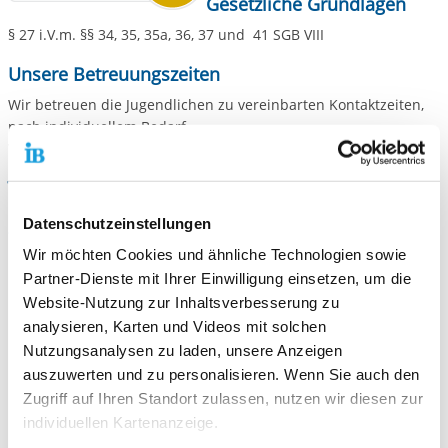
Gesetzliche Grundlagen
§ 27 i.V.m. §§ 34, 35, 35a, 36, 37 und 41 SGB VIII
Unsere Betreuungszeiten
Wir betreuen die Jugendlichen zu vereinbarten Kontaktzeiten,
nach individuellem Bedarf.
Wir sind für sie rund um die Uhr telefonisch erreichbar.
Wohneinheit 2 - BEW MuKi
Datenschutzeinstellungen
Ziele unserer pädagogischen Arbeit
Wir möchten Cookies und ähnliche Technologien sowie
Förderung ihrer individuellen und sozialen Entwicklung,
Partner-Dienste mit Ihrer Einwilligung einsetzen, um die
insbesondere in den Bereichen Problemlösungsfähigkeit,
Umgang mit dem Partner, Angehörigen und dem eigenen
Website-Nutzung zur Inhaltsverbesserung zu
Kind
analysieren, Karten und Videos mit solchen
Vermeidung oder Abbau von Benachteiligungen,
Nutzungsanalysen zu laden, unsere Anzeigen
insbesondere in den Bereichen Bildung (Schule, berufliche
auszuwerten und zu personalisieren. Wenn Sie auch den
Qualifikation), Gesundheit (z.B. verantwortungsbewusster
Zugriff auf Ihren Standort zulassen, nutzen wir diesen zur
Umgang mit dem eigenen Körper), soziale Integration und
individuellen Kartenanzeige.
Einbindung des Kindes in ein soziales Netzwerk