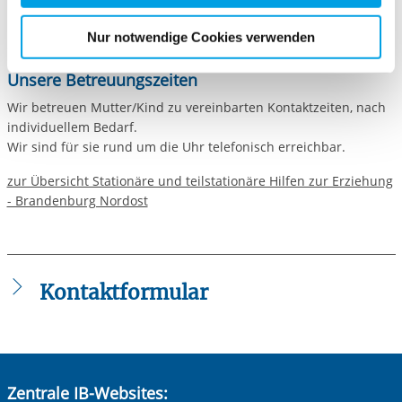
für die Zukunft widerrufen. Bitte beachten Sie: Ihre
Gesetzliche Grundlagen
etwaige Einwilligung erstreckt sich nicht auf notwendige
Nur notwendige Cookies verwenden
§ 19 i.V.m. §§ 27, 34, 35, 35a, 36, 37 und 41 SGB VIII
Cookies, die erforderlich zur Bereitstellung der von Ihnen
aufgerufenen und somit gewünschten Website-
Unsere Betreuungszeiten
Funktionen sind. Diese Cookies setzen wir aufgrund
Wir betreuen Mutter/Kind zu vereinbarten Kontaktzeiten, nach
berechtigter Interessen und daher unabhängig von einer
individuellem Bedarf.
Einwilligung.
Wir sind für sie rund um die Uhr telefonisch erreichbar.
zur Übersicht Stationäre und teilstationäre Hilfen zur Erziehung
- Brandenburg Nordost
Kontaktformular
Die mit einem Sternchen (
*
) gekennzeichneten Felder sind
Pflichtfelder.
Anrede
*
Zentrale IB-Websites: