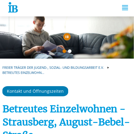
Springe zum Inhalt
Automatische Wiede
FREIER TRÄGER DER JUGEND-, SOZIAL- UND BILDUNGSARBEIT E.V.
BETREUTES EINZELWOHN...
Kontakt und Öffnungszeiten
Betreutes Einzelwohnen -
Strausberg, August-Bebel-