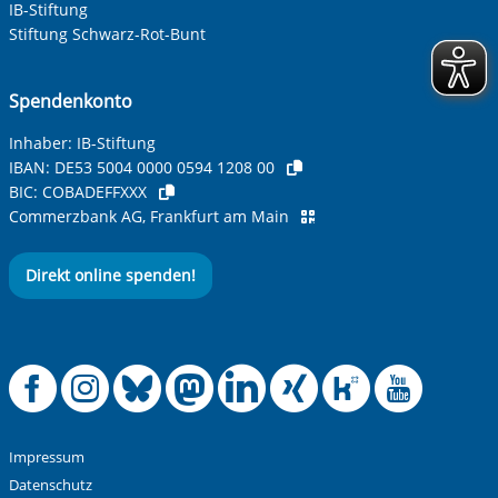
IB-Stiftung
Ihre Telefonnummer
Stiftung Schwarz-Rot-Bunt
Spendenkonto
Betreff ihrer Anfrage
Inhaber: IB-Stiftung
IBAN:
DE53 5004 0000 0594 1208 00
BIC:
COBADEFFXXX
Ihre Nachricht
*
Commerzbank AG, Frankfurt am Main
Direkt online spenden!
Offizielle Facebook
Offizielle Instag
Offizielle Blue
Offizielle M
Offizielle
Offiziel
Offiz
Off
Anti-Roboter-Verifizierung
Hier klicken
Friendly
Captcha ⇗
Impressum
Alle Informationen zum Schutz der Daten sind sind in
Datenschutz