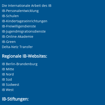
Keine Angabe
Die Internationale Arbeit des IB
IB-Personalentwicklung
Frau
IB-Schulen
Herr
IB-Kindertageseinrichtungen
IB-Freiwilligendienste
Neutrale Anrede
IB-Jugendmigrationsdienste
Unternehmen
IB-Online-Akademie
IB-Green
Delta-Netz Transfer
Nachname, Vorname
*
Regionale IB-Websites:
IB Berlin-Brandenburg
IB Mitte
Adresse (PLZ, Ort, Strasse)
IB Nord
IB Süd
IB Südwest
IB West
Ihre E-Mail-Adresse
*
IB-Stiftungen: