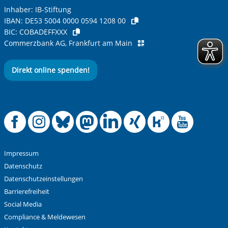
Inhaber: IB-Stiftung
IBAN:
DE53 5004 0000 0594 1208 00
BIC:
COBADEFFXXX
Ihre Nachricht
*
Commerzbank AG, Frankfurt am Main
Direkt online spenden!
Offizielle Facebook
Offizielle Instag
Offizielle Blue
Offizielle M
Offizielle
Offiziel
Offiz
Off
Anti-Roboter-Verifizierung
Hier klicken
Friendly
Captcha ⇗
Impressum
Alle Informationen zum Schutz der Daten sind sind in
Datenschutz
unserer
Datenschutzerklärung
aufrufbar.
Datenschutzeinstellungen
Barrierefreiheit
Absenden
Social Media
Compliance & Meldewesen