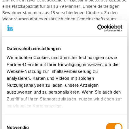
eine Platzkapazität für bis zu 79 Männer. Unsere derzeitigen
Bewohner stammen aus 15 verschiedenen Ländern. Zu den
Wohnräumen gibt es zusätzlich einen Gemeinschaftsraum,
Räumlichkeiten für die Reinigung und Wäschepflege sowie
einen großzügigen Außenbereich in Waldrandlage. Das Büro
der Sozialberatung befindet sich ebenfalls im Haus. Zu den
Aufgaben der Sozialarbeit vor Ort gehören u.a. die Beratung bei
Datenschutzeinstellungen
persönlichen und behördlichen Fragen sowie die Organisation
von hausinternen und öffentlichen Aktivitäten. Ein Wachdienst
Wir möchten Cookies und ähnliche Technologien sowie
ist rund um die Uhr als Ansprechpartner vor Ort.
Partner-Dienste mit Ihrer Einwilligung einsetzen, um die
Website-Nutzung zur Inhaltsverbesserung zu
Angebote und Projekte
analysieren, Karten und Videos mit solchen
Neben der sozialpädagogischen Alltagsbegleitung halten wir
Nutzungsanalysen zu laden, unsere Anzeigen
zusätzliche Angebote vor. Dazu gehören
auszuwerten und zu personalisieren. Wenn Sie auch den
Zugriff auf Ihren Standort zulassen, nutzen wir diesen zur
Bewohnerversammlungen
individuellen Kartenanzeige.
Sportangebote
Soweit es für diese Zwecke erforderlich ist, erhalten
Einwilligungsauswahl
unsere Partner Daten wie Ihre IP-Adresse und
Notwendig