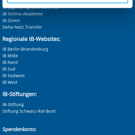
IB-Freiwilligendienste
Neutrale Anrede
IB-Jugendmigrationsdienste
aufgerufenen und somit gewünschten Website-
Unternehmen
IB-Online-Akademie
Funktionen sind. Diese Cookies setzen wir aufgrund
IB-Green
berechtigter Interessen und daher unabhängig von einer
Delta-Netz Transfer
Einwilligung.
Nachname, Vorname
*
Regionale IB-Websites:
IB Berlin-Brandenburg
IB Mitte
Adresse (PLZ, Ort, Strasse)
IB Nord
IB Süd
IB Südwest
IB West
Ihre E-Mail-Adresse
*
IB-Stiftungen:
IB-Stiftung
Ihre Telefonnummer
Stiftung Schwarz-Rot-Bunt
Spendenkonto
Betreff ihrer Anfrage