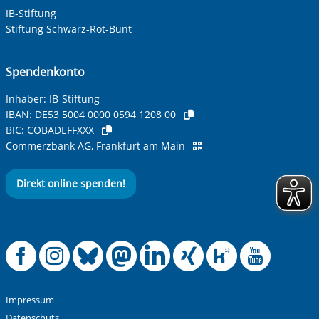
IB-Stiftung
Ihre Telefonnummer
Stiftung Schwarz-Rot-Bunt
Spendenkonto
Betreff ihrer Anfrage
Inhaber: IB-Stiftung
IBAN:
DE53 5004 0000 0594 1208 00
BIC:
COBADEFFXXX
Ihre Nachricht
*
Commerzbank AG, Frankfurt am Main
Direkt online spenden!
Offizielle Facebook
Offizielle Instag
Offizielle Blue
Offizielle M
Offizielle
Offiziel
Offiz
Off
Anti-Roboter-Verifizierung
Hier klicken
Friendly
Captcha ⇗
Impressum
Alle Informationen zum Schutz der Daten sind sind in
Datenschutz