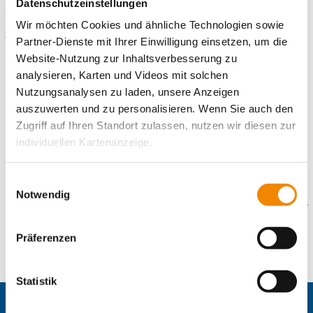
Datenschutzeinstellungen
Wir möchten Cookies und ähnliche Technologien sowie
Startseite IB Burgenlandkreis
Partner-Dienste mit Ihrer Einwilligung einsetzen, um die
Website-Nutzung zur Inhaltsverbesserung zu
Gefördert durch
analysieren, Karten und Videos mit solchen
Nutzungsanalysen zu laden, unsere Anzeigen
auszuwerten und zu personalisieren. Wenn Sie auch den
Zugriff auf Ihren Standort zulassen, nutzen wir diesen zur
individuellen Kartenanzeige.
Soweit es für diese Zwecke erforderlich ist, erhalten
Einwilligungsauswahl
unsere Partner Daten wie Ihre IP-Adresse und
Notwendig
verarbeiten diese zusammen mit Daten von anderen
Websites. Die Partner erkennen mitunter auch, wenn Sie
Kontaktformular
Präferenzen
zum Website-Besuch verschiedene Geräte verwenden,
und verknüpfen die Daten geräteübergreifend. Dabei
Die mit einem Sternchen (
*
) gekennzeichneten Felder sind
kann die Datenübertragung in Drittländer (insb. die USA)
Statistik
Pflichtfelder.
nicht ausgeschlossen werden. Dort ist kein der EU
Anrede
*
gleichwertiges Datenschutzniveau gewährleistet, was zu