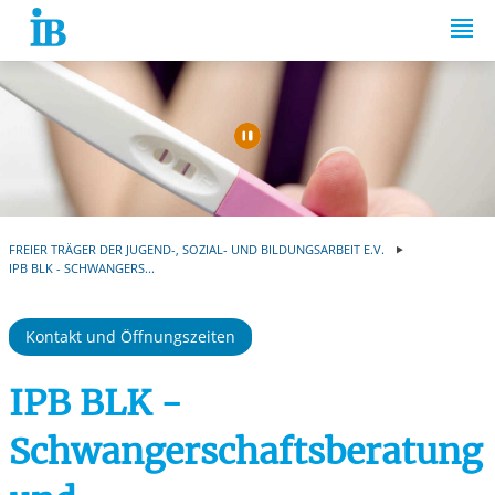
Springe zum Inhalt
Automatische Wiede
FREIER TRÄGER DER JUGEND-, SOZIAL- UND BILDUNGSARBEIT E.V.
IPB BLK - SCHWANGERS...
Kontakt und Öffnungszeiten
IPB BLK -
Schwangerschaftsberatung