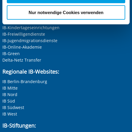
für die Zukunft widerrufen. Bitte beachten Sie: Ihre
Keine Angabe
Die Internationale Arbeit des IB
etwaige Einwilligung erstreckt sich nicht auf notwendige
Nur notwendige Cookies verwenden
IB-Personalentwicklung
Frau
Cookies, die erforderlich zur Bereitstellung der von Ihnen
IB-Schulen
aufgerufenen und somit gewünschten Website-
Herr
IB-Kindertageseinrichtungen
Funktionen sind. Diese Cookies setzen wir aufgrund
IB-Freiwilligendienste
Neutrale Anrede
berechtigter Interessen und daher unabhängig von einer
IB-Jugendmigrationsdienste
Einwilligung.
Unternehmen
IB-Online-Akademie
IB-Green
Delta-Netz Transfer
Nachname, Vorname
*
Regionale IB-Websites:
IB Berlin-Brandenburg
IB Mitte
Adresse (PLZ, Ort, Strasse)
IB Nord
IB Süd
IB Südwest
IB West
Ihre E-Mail-Adresse
*
IB-Stiftungen: