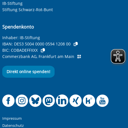
IB-Stiftung
Ihre Telefonnummer
Stiftung Schwarz-Rot-Bunt
Spendenkonto
Betreff ihrer Anfrage
Inhaber: IB-Stiftung
IBAN:
DE53 5004 0000 0594 1208 00
BIC:
COBADEFFXXX
Ihre Nachricht
*
Commerzbank AG, Frankfurt am Main
Direkt online spenden!
Offizielle Facebook
Offizielle Instag
Offizielle Blue
Offizielle M
Offizielle
Offiziel
Offiz
Off
Anti-Roboter-Verifizierung
Hier klicken
Friendly
Captcha ⇗
Impressum
Alle Informationen zum Schutz der Daten sind sind in
Datenschutz