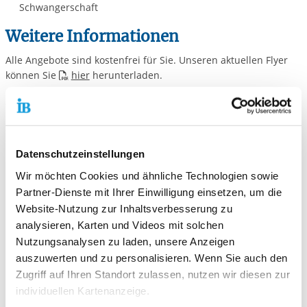
Schwangerschaft
Weitere Informationen
Alle Angebote sind kostenfrei für Sie. Unseren aktuellen Flyer
können Sie
hier
herunterladen.
zurück zur:
Sozialen Beratungsstelle
zur:
IB Burgenlandkreis Geschäftsstelle
Gefördert durch
Datenschutzeinstellungen
Wir möchten Cookies und ähnliche Technologien sowie
Die Schwangerschafts- und
Partner-Dienste mit Ihrer Einwilligung einsetzen, um die
Schwangerschaftskonfliktberatung wird durch das Land
Website-Nutzung zur Inhaltsverbesserung zu
Sachsen-Anhalt gefördert.
analysieren, Karten und Videos mit solchen
Nutzungsanalysen zu laden, unsere Anzeigen
auszuwerten und zu personalisieren. Wenn Sie auch den
Zugriff auf Ihren Standort zulassen, nutzen wir diesen zur
individuellen Kartenanzeige.