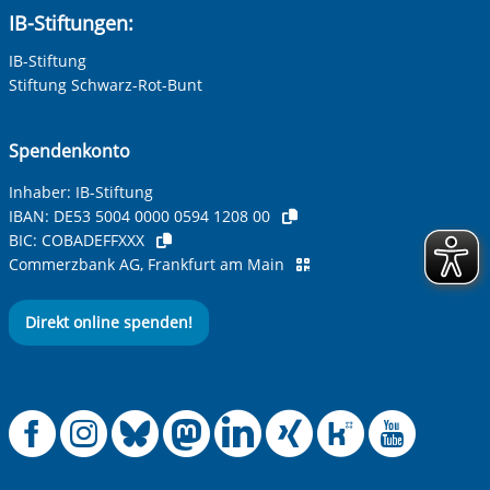
IB-Stiftungen:
IB-Stiftung
Stiftung Schwarz-Rot-Bunt
Spendenkonto
Inhaber: IB-Stiftung
IBAN:
DE53 5004 0000 0594 1208 00
BIC:
COBADEFFXXX
Commerzbank AG, Frankfurt am Main
Direkt online spenden!
Offizielle Facebook
Offizielle Instag
Offizielle Blue
Offizielle M
Offizielle
Offiziel
Offiz
Off