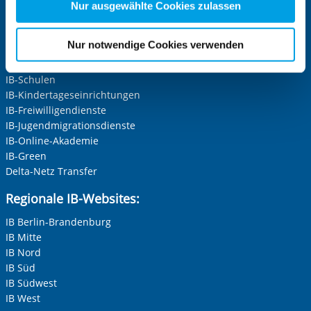
Zwecke entscheiden und Ihre erteilte Einwilligung stets
Nur ausgewählte Cookies zulassen
für die Zukunft widerrufen. Bitte beachten Sie: Ihre
Zentrale IB-Websites:
etwaige Einwilligung erstreckt sich nicht auf notwendige
Nur notwendige Cookies verwenden
Die Internationale Arbeit des IB
Cookies, die erforderlich zur Bereitstellung der von Ihnen
IB-Personalentwicklung
aufgerufenen und somit gewünschten Website-
IB-Schulen
Funktionen sind. Diese Cookies setzen wir aufgrund
IB-Kindertageseinrichtungen
berechtigter Interessen und daher unabhängig von einer
IB-Freiwilligendienste
Einwilligung.
IB-Jugendmigrationsdienste
IB-Online-Akademie
IB-Green
Delta-Netz Transfer
Regionale IB-Websites:
IB Berlin-Brandenburg
IB Mitte
IB Nord
IB Süd
IB Südwest
IB West