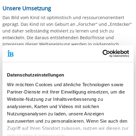
Unsere Umsetzung
Das Bild vom Kind ist optimistisch und ressourcenorientiert
geprägt. Das Kind ist von Geburt an „Forscher“ und „Entdecker“
und daher selbständig motiviert zu lernen und sich zu
entwickeln. Die daraus entstehenden Bedürfnisse und
Interessen dieser Weltaneignung werden in pädagogisch
begleiteten Impulsen aufgegriffen und umgesetzt, woraus sich
unterschiedlich ausgeprägte Projektarbeiten entwickeln
können. Die Auseinandersetzung vielfältiger Themen werden
partizipativ und unter Berücksichtigung der „Hundert
Datenschutzeinstellungen
Sprachen“ begleitet. Die pädagogischen Begleiter der
Entwicklung des Kindes dokumentieren ihre detaillierten
Wir möchten Cookies und ähnliche Technologien sowie
Beobachtungen sehr genau. Sie gestalten im Dialog auf
Partner-Dienste mit Ihrer Einwilligung einsetzen, um die
Augenhöhe mit den Erziehungspartnern (Kind, Eltern, Team)
Website-Nutzung zur Inhaltsverbesserung zu
neue Impulse.
analysieren, Karten und Videos mit solchen
Nutzungsanalysen zu laden, unsere Anzeigen
Zusatzprogramme
auszuwerten und zu personalisieren. Wenn Sie auch den
Über das Projekt "Starke Kinder" erfahren unsere Eltern und
Zugriff auf Ihren Standort zulassen, nutzen wir diesen zur
Kinder besondere Unterstützung. Individuelle Begleitung und
individuellen Kartenanzeige.