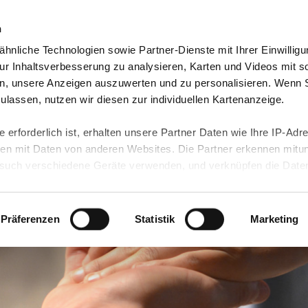
n
hnliche Technologien sowie Partner-Dienste mit Ihrer Einwilligu
orte & Angebote
Presse & Themen
Jobs & Karriere
r Inhaltsverbesserung zu analysieren, Karten und Videos mit s
n, unsere Anzeigen auszuwerten und zu personalisieren. Wenn 
 zulassen, nutzen wir diesen zur individuellen Kartenanzeige.
 erforderlich ist, erhalten unsere Partner Daten wie Ihre IP-Adr
n mit Daten von anderen Websites. Die Partner erkennen mitun
uch verschiedene Geräte verwenden, und verknüpfen die Date
kann die Datenübertragung in Drittländer (insb. die USA) nicht
rt ist kein der EU gleichwertiges Datenschutzniveau gewährlei
hre Daten führen kann.
Präferenzen
Statistik
Marketing
 in unseren
Datenschutzhinweisen
und in unserer
Cookie-Über
site-Funktionen für diese Zwecke aktiviert sind, müssen Sie al
können mittels nachfolgender Buttons über Ihre Einwilligung für
 erteilte Einwilligung stets für die Zukunft widerrufen. Bitte be