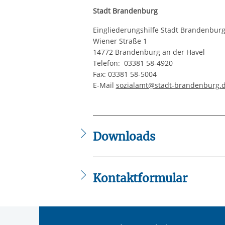
Stadt Brandenburg
Eingliederungshilfe Stadt Brandenburg
Wiener Straße 1
14772 Brandenburg an der Havel
Telefon: 03381 58-4920
Fax: 03381 58-5004
E-Mail
sozialamt@stadt-brandenburg.
Downloads
2023_01_18_IBNW-
46_Flyer_Eingliederungshilfe_Teilhab
2023_01_18_IBNW-
Kontaktformular
46_Flyer_Eingliederungshilfe_Teilhabe
Die mit einem Sternchen (
*
) gekennzeic
Anrede
*