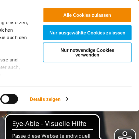
Jobs
Suchen
Alle Cookies zulassen
ng einsetzen,
Spenden
olchen
Nur ausgewählte Cookies zulassen
Sie auch den
Nur notwendige Cookies
verwenden
esse und
ter auch,
n
stet, was zu
Details zeigen
sicht
. Wenn
le Cookie-
 diese
achten Sie: