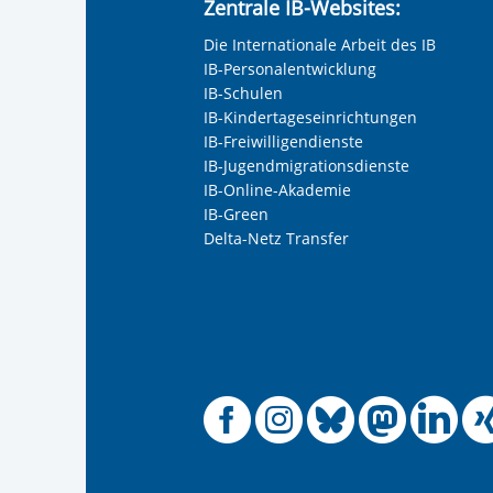
Zentrale IB-Websites:
Keine Angabe
Die Internationale Arbeit des IB
Frau
IB-Personalentwicklung
Herr
IB-Schulen
IB-Kindertageseinrichtungen
Neutrale Anrede
IB-Freiwilligendienste
Unternehmen
IB-Jugendmigrationsdienste
IB-Online-Akademie
IB-Green
Delta-Netz Transfer
Nachname, Vorname
*
Adresse (PLZ, Ort, Strasse)
Offizielle
Offiziel
Offizi
Off
O
Ihre E-Mail-Adresse
*