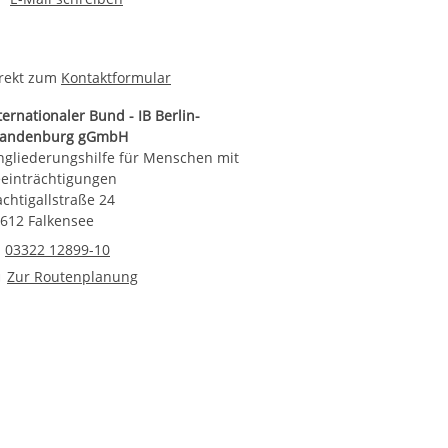
rekt zum
Kontaktformular
ternationaler Bund - IB Berlin-
randenburg gGmbH
ngliederungshilfe für Menschen mit
einträchtigungen
chtigallstraße 24
612 Falkensee
Telefonnummer
03322 12899-10
Route planen
Zur Routenplanung