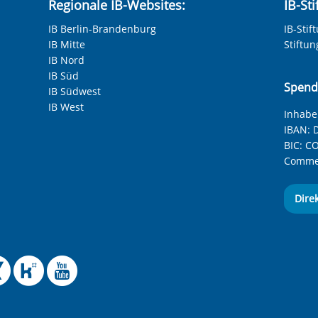
Regionale IB-Websites:
IB-St
IB Berlin-Brandenburg
IB-Stif
IB Mitte
Stiftu
IB Nord
IB Süd
Spend
IB Südwest
IB West
Inhaber
IBAN:
D
BIC:
CO
Commer
Dire
 Facebook-Seite des Int
le Instagram-Seite des
elle BlueSky-Seite des
izielle Mastodon-Seite
ffizielle LinkedIn-Seit
Offizielle Xing-Seite
Offizielle Kununu-
Offizieller YouT