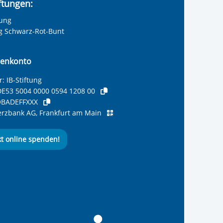
iftungen:
tung
ng Schwarz-Rot-Bunt
enkonto
: IB-Stiftung
E53 5004 0000 0594 1208 00
BADEFFXXX
zbank AG, Frankfurt am Main
kt online spenden!
ernationalen Bund
 Internationalen Bund
 Internationalen Bund
 des Internationalen B
e des Internationalen 
 des Internationalen Bu
Seite des International
ube-Kanal des Internat