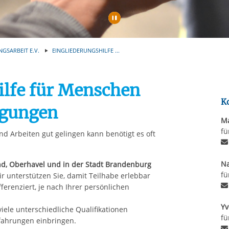
rstreckt sich nicht auf notwendige Cookies, die erforderlich zur B
n und somit gewünschten Website-Funktionen sind. Diese Cooki
Automatische Wiede
ressen und daher unabhängig von einer Einwilligung.
NGSARBEIT E.V.
EINGLIEDERUNGSHILFE ...
ilfe für Menschen
K
igungen
Ma
fü
d Arbeiten gut gelingen kann benötigt es oft
Na
nd, Oberhavel und in der Stadt Brandenburg
fü
ir unterstützen Sie, damit Teilhabe erlebbar
fferenziert, je nach Ihrer persönlichen
Yv
ele unterschiedliche Qualifikationen
fü
rfahrungen einbringen.