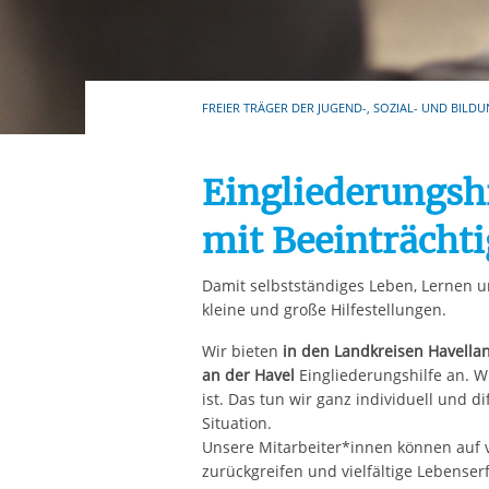
Ihre etwaige Einwilligung e
der von Ihnen aufgerufene
aufgrund berechtigter Inte
FREIER TRÄGER DER JUGEND-, SOZIAL- UND BILDU
Eingliederungsh
mit Beeinträcht
Damit selbstständiges Leben, Lernen un
kleine und große Hilfestellungen.
Wir bieten
in den Landkreisen Havella
an der Havel
Eingliederungshilfe an. W
ist. Das tun wir ganz individuell und di
Situation.
Unsere Mitarbeiter*innen können auf vi
zurückgreifen und vielfältige Lebense