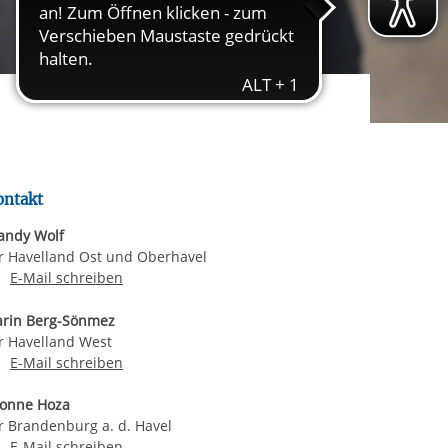
ereitstellung
es setzen wir
rgabe starten/stoppen
ontakt
ndy Wolf
r Havelland Ost und Oberhavel
E-Mail an Mandy Wolf
E-Mail schreiben
rin Berg-Sönmez
r Havelland West
E-Mail an Narin Berg-Sönmez
E-Mail schreiben
onne Hoza
r Brandenburg a. d. Havel
E-Mail an Yvonne Hoza
E-Mail schreiben