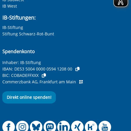
IB West
IB-Stiftungen:
IB-Stiftung
Stiftung Schwarz-Rot-Bunt
Spendenkonto
Inhaber: IB-Stiftung
IBAN:
DE53 5004 0000 0594 1208 00
BIC:
COBADEFFXXX
Commerzbank AG, Frankfurt am Main
Direkt online spenden!
Offizielle Facebook
Offizielle Instag
Offizielle Blue
Offizielle M
Offizielle
Offiziel
Offiz
Off