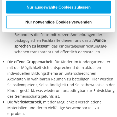
nachfolgender Buttons über Ihre Einwilligung für diese
un-gerichtete Kurzzeitbeobachtung.
Zwecke entscheiden und Ihre erteilte Einwilligung stets
Nur ausgewählte Cookies zulassen
für die Zukunft widerrufen. Bitte beachten Sie: Ihre
Die
Projektarbeit
als Unterstützung kindlicher Lernprozesse.
Die
Projektdokumentation
nach den Standards der „Reggio-
etwaige Einwilligung erstreckt sich nicht auf notwendige
Nur notwendige Cookies verwenden
Pädagogik“
Cookies, die erforderlich zur Bereitstellung der von Ihnen
aufgerufenen und somit gewünschten Website-
Besonders die Fotos mit kurzen Anmerkungen der
Funktionen sind. Diese Cookies setzen wir aufgrund
pädagogischen Fachkräfte dienen uns dazu „
Wände
berechtigter Interessen und daher unabhängig von einer
sprechen zu lassen
“, das Kindertageseinrichtungsge-
Einwilligung.
schehen transparent und öffentlich darzustellen.
Die
offene Gruppenarbeit
für Kinder im Kindergartenalter
mit der Möglichkeit sich entsprechend dem aktuellen
individuellen Bildungsthema an unterschiedlichen
Aktivitäten in wählbaren Räumen zu beteiligen. Hier werden
Selbstkompetenz, Selbständigkeit und Selbstbewusstsein der
Kinder gestärkt, was wiederum unabdingbar zur Entwicklung
des Gemeinschaftsgefühls ist.
Die
Werkstattarbeit,
mit der Möglichkeit verschiedene
Materialien und deren vielfältige Verwendbarkeit zu
erproben.