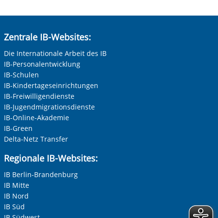
Zentrale IB-Websites:
Die Internationale Arbeit des IB
IB-Personalentwicklung
IB-Schulen
IB-Kindertageseinrichtungen
IB-Freiwilligendienste
IB-Jugendmigrationsdienste
IB-Online-Akademie
IB-Green
Delta-Netz Transfer
Vorherige Folie anzeigen
N
Regionale IB-Websites:
IB Berlin-Brandenburg
IB Mitte
IB Nord
IB Süd
IB Südwest