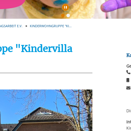
rstreckt sich nicht auf notwendige Cookies, die erforderlich zur B
n und somit gewünschten Website-Funktionen sind. Diese Cooki
Automatische Wiede
ressen und daher unabhängig von einer Einwilligung.
NGSARBEIT E.V.
KINDERWOHNGRUPPE "KI...
pe "Kindervilla
K
Ge
Di
In
Ki