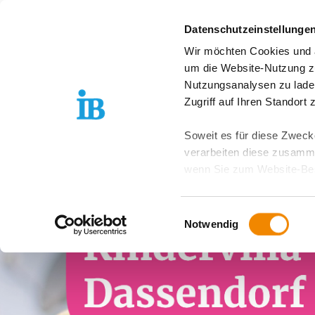
Springe zum Inhalt
Datenschutzeinstellunge
Wir möchten Cookies und ä
Über uns
Stand
um die Website-Nutzung zu
Nutzungsanalysen zu lade
Zugriff auf Ihren Standort
Soweit es für diese Zwecke
verarbeiten diese zusamme
wenn Sie zum Website-Bes
geräteübergreifend. Dabei 
ausgeschlossen werden. Do
Einwilligungsauswahl
zusätzlichen Risiken für I
Notwendig
Weitere Details finden Sie
Sie möchten, dass alle Web
Kategorien auswählen. Sie 
Zwecke entscheiden und Ihre