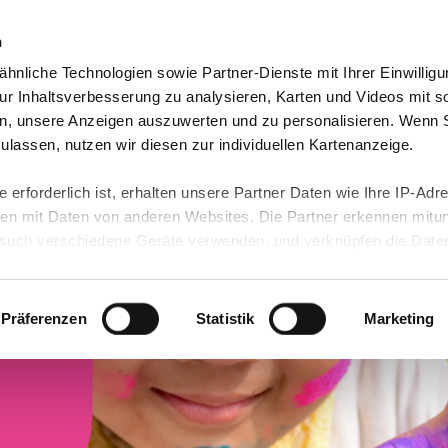
n
hnliche Technologien sowie Partner-Dienste mit Ihrer Einwilligu
orte & Angebote
Presse & Themen
Jobs & Karriere
r Inhaltsverbesserung zu analysieren, Karten und Videos mit s
n, unsere Anzeigen auszuwerten und zu personalisieren. Wenn 
 zulassen, nutzen wir diesen zur individuellen Kartenanzeige.
 erforderlich ist, erhalten unsere Partner Daten wie Ihre IP-Adr
n mit Daten von anderen Websites. Die Partner erkennen mitun
uch verschiedene Geräte verwenden, und verknüpfen die Date
kann die Datenübertragung in Drittländer (insb. die USA) nicht
rt ist kein der EU gleichwertiges Datenschutzniveau gewährlei
hre Daten führen kann.
Präferenzen
Statistik
Marketing
 in unseren
Datenschutzhinweisen
und in unserer
Cookie-Über
site-Funktionen für diese Zwecke aktiviert sind, müssen Sie al
können mittels nachfolgender Buttons über Ihre Einwilligung für
 erteilte Einwilligung stets für die Zukunft widerrufen. Bitte be