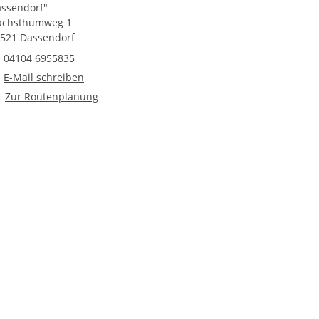
ssendorf"
achsthumweg 1
521 Dassendorf
Telefonnummer
04104 6955835
E-Mail an Kinderwohngruppe "Kindervilla Dassendorf"
E-Mail schreiben
Route planen
Zur Routenplanung