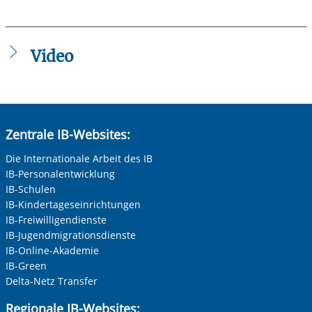
Die mit einem Sternchen (
*
) gekennzeichneten Felder sind
Pflichtfelder.
Video
Anrede
*
Keine Angabe
Frau
Zentrale IB-Websites:
Herr
Vorherige Folie anzeigen
N
Neutrale Anrede
Die Internationale Arbeit des IB
IB-Personalentwicklung
Unternehmen
IB-Schulen
IB-Kindertageseinrichtungen
IB-Freiwilligendienste
IB-Jugendmigrationsdienste
Nachname, Vorname
*
IB-Online-Akademie
IB-Green
Delta-Netz Transfer
Adresse (PLZ, Ort, Strasse)
Regionale IB-Websites: