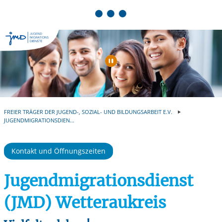
Springe zum Inhalt
Automatische Wiede
FREIER TRÄGER DER JUGEND-, SOZIAL- UND BILDUNGSARBEIT E.V.
JUGENDMIGRATIONSDIEN...
Kontakt und Öffnungszeiten
Jugendmigrationsdienst
(JMD) Wetteraukreis