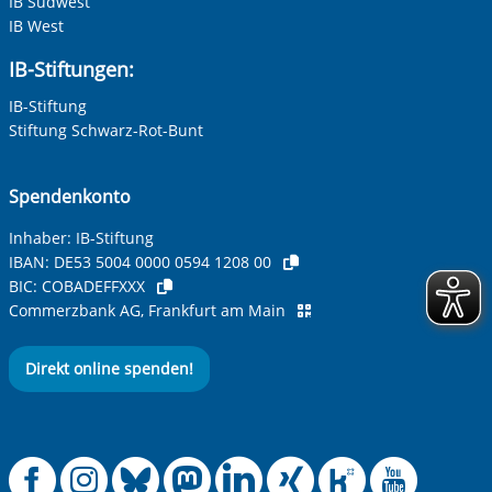
IB Südwest
IB West
IB-Stiftungen:
IB-Stiftung
Stiftung Schwarz-Rot-Bunt
Spendenkonto
Inhaber: IB-Stiftung
IBAN:
DE53 5004 0000 0594 1208 00
BIC:
COBADEFFXXX
Commerzbank AG, Frankfurt am Main
Direkt online spenden!
Offizielle Facebook
Offizielle Instag
Offizielle Blue
Offizielle M
Offizielle
Offiziel
Offiz
Off