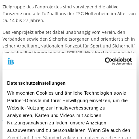
Zielgruppe des Fanprojektes sind vorwiegend die aktive
Fanszene und alle Fußballfans der TSG Hoffenheim im Alter von
ca. 14 bis 27 Jahren.
Das Fanprojekt arbeitet dabei unabhängig vom Verein, den
Verbänden sowie den Sicherheitsorganen und orientiert sich in
seiner Arbeit am „Nationalen Konzept für Sport und Sicherheit“
sowie den Bestimmungen des SGB VIII. Hierdurch ergeben sich
folgende Grundprinzipien für die Soziale Arbeit mit Fußballfans:
Vertraulichkeit
Parteilichkeit
Datenschutzeinstellungen
Freiwilligkeit
Diversity
Wir möchten Cookies und ähnliche Technologien sowie
Partizipation und Teilhabe
Partner-Dienste mit Ihrer Einwilligung einsetzen, um die
Interkulturelle Bildung
Website-Nutzung zur Inhaltsverbesserung zu
analysieren, Karten und Videos mit solchen
Angebote
Nutzungsanalysen zu laden, unsere Anzeigen
• Teilhabe an der Lebenswelt junger Fußballfans
auszuwerten und zu personalisieren. Wenn Sie auch den
• Begleitung von Heim- und Auswärtsspielen der TSG Hoff
Zugriff auf Ihren Standort zulassen, nutzen wir diesen zur