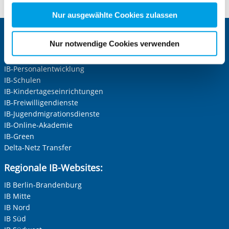
nachfolgender Buttons über Ihre Einwilligung für diese
Zwecke entscheiden und Ihre erteilte Einwilligung stets
Nur ausgewählte Cookies zulassen
für die Zukunft widerrufen. Bitte beachten Sie: Ihre
etwaige Einwilligung erstreckt sich nicht auf notwendige
Zentrale IB-Websites:
Nur notwendige Cookies verwenden
Cookies, die erforderlich zur Bereitstellung der von Ihnen
Die Internationale Arbeit des IB
aufgerufenen und somit gewünschten Website-
IB-Personalentwicklung
Funktionen sind. Diese Cookies setzen wir aufgrund
IB-Schulen
berechtigter Interessen und daher unabhängig von einer
IB-Kindertageseinrichtungen
Einwilligung.
IB-Freiwilligendienste
IB-Jugendmigrationsdienste
IB-Online-Akademie
IB-Green
Delta-Netz Transfer
Regionale IB-Websites:
IB Berlin-Brandenburg
IB Mitte
IB Nord
IB Süd