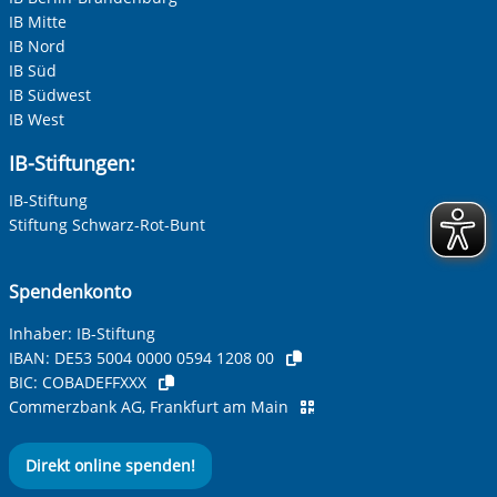
IB Mitte
Ihre E-Mail-Adresse
*
IB Nord
IB Süd
Zur Aktivierung der Videos Marketing-Cookies hier
IB Südwest
zulassen
Ihre Telefonnummer
IB West
IB-Stiftungen:
IB-Stiftung
Betreff ihrer Anfrage
Stiftung Schwarz-Rot-Bunt
Ihre Nachricht
*
Spendenkonto
Inhaber: IB-Stiftung
IBAN:
DE53 5004 0000 0594 1208 00
BIC:
COBADEFFXXX
Commerzbank AG, Frankfurt am Main
Direkt online spenden!
Anti-Roboter-Verifizierung