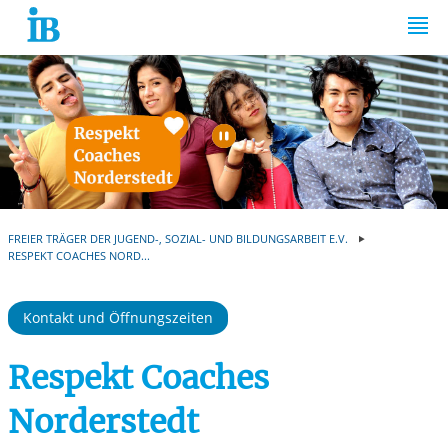
Springe zum Inhalt
Automatische Wiede
FREIER TRÄGER DER JUGEND-, SOZIAL- UND BILDUNGSARBEIT E.V.
RESPEKT COACHES NORD...
Kontakt und Öffnungszeiten
Respekt Coaches
Norderstedt