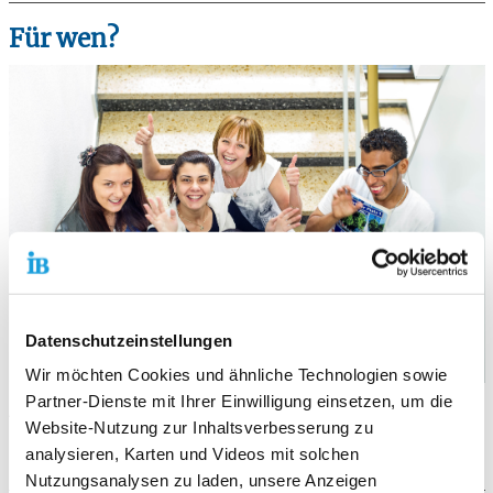
Für wen?
Datenschutzeinstellungen
Wir möchten Cookies und ähnliche Technologien sowie
Partner-Dienste mit Ihrer Einwilligung einsetzen, um die
ALLE Schüler*innen der kooperierenden Schulen zwischen 12
Website-Nutzung zur Inhaltsverbesserung zu
und 27 Jahren (mit und ohne Migrationshintergrund) im
analysieren, Karten und Videos mit solchen
Klassenverband oder in Arbeitsgruppen.
Nutzungsanalysen zu laden, unsere Anzeigen