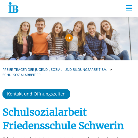
Springe zum Inhalt
Automatische Wiede
FREIER TRÄGER DER JUGEND-, SOZIAL- UND BILDUNGSARBEIT E.V.
SCHULSOZIALARBEIT FR...
Kontakt und Öffnungszeiten
Schulsozialarbeit
Friedensschule Schwerin