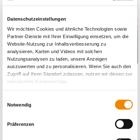
Datenschutzeinstellungen
Wir möchten Cookies und ähnliche Technologien sowie
Partner-Dienste mit Ihrer Einwilligung einsetzen, um die
Website-Nutzung zur Inhaltsverbesserung zu
analysieren, Karten und Videos mit solchen
Nutzungsanalysen zu laden, unsere Anzeigen
auszuwerten und zu personalisieren. Wenn Sie auch den
Teilnahme am Angebot ist freiwillig
Zugriff auf Ihren Standort zulassen, nutzen wir diesen zur
Anvertraute Themen werden mit Sicht auf eine individuelle
individuellen Kartenanzeige.
Problemlösung vertraulich behandelt.
bedürfnisorientierte, enge und partnerschaftliche
Soweit es für diese Zwecke erforderlich ist, erhalten
Einwilligungsauswahl
Zusammenarbeit mit der Schule und den
unsere Partner Daten wie Ihre IP-Adresse und
Notwendig
Personensorgeberechtigten
verarbeiten diese zusammen mit Daten von anderen
Ansatz an den Fähigkeiten und Stärken der Kinder
Websites. Die Partner erkennen mitunter auch, wenn Sie
Motivation von Kindern, ihre Anliegen einzubringen
Präferenzen
zum Website-Besuch verschiedene Geräte verwenden,
und verknüpfen die Daten geräteübergreifend. Dabei
Gefördert durch: