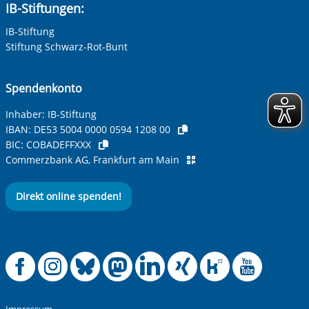
IB-Stiftungen:
IB-Stiftung
Ihre Telefonnummer
Stiftung Schwarz-Rot-Bunt
Spendenkonto
Betreff ihrer Anfrage
Inhaber: IB-Stiftung
IBAN:
DE53 5004 0000 0594 1208 00
BIC:
COBADEFFXXX
Ihre Nachricht
*
Commerzbank AG, Frankfurt am Main
Direkt online spenden!
Offizielle Facebook
Offizielle Instag
Offizielle Blue
Offizielle M
Offizielle
Offiziel
Offiz
Off
Anti-Roboter-Verifizierung
Hier klicken
Friendly
Captcha ⇗