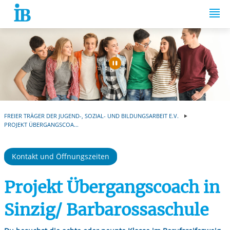
Springe zum Inhalt
Automatische Wiede
FREIER TRÄGER DER JUGEND-, SOZIAL- UND BILDUNGSARBEIT E.V.
PROJEKT ÜBERGANGSCOA...
Kontakt und Öffnungszeiten
Projekt Übergangscoach in
Sinzig/ Barbarossaschule