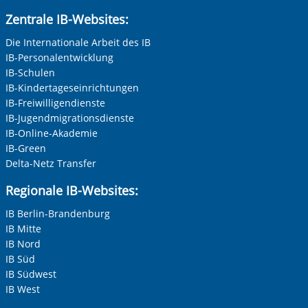
Anrede
*
Zentrale IB-Websites:
Keine Angabe
Die Internationale Arbeit des IB
IB-Personalentwicklung
Frau
IB-Schulen
Herr
IB-Kindertageseinrichtungen
IB-Freiwilligendienste
Neutrale Anrede
IB-Jugendmigrationsdienste
Unternehmen
IB-Online-Akademie
IB-Green
Delta-Netz Transfer
Nachname, Vorname
*
Regionale IB-Websites:
IB Berlin-Brandenburg
IB Mitte
Adresse (PLZ, Ort, Strasse)
IB Nord
IB Süd
IB Südwest
IB West
Ihre E-Mail-Adresse
*