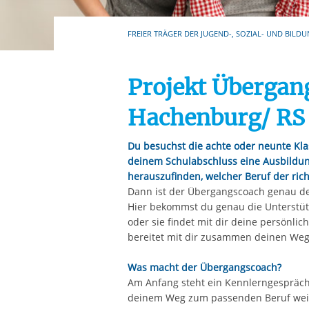
Ihre etwaige Einwilligung e
der von Ihnen aufgerufene
FREIER TRÄGER DER JUGEND-, SOZIAL- UND BILDU
aufgrund berechtigter Inte
Projekt Übergan
Hachenburg/ RS 
Du besuchst die achte oder neunte Kl
deinem Schulabschluss eine Ausbildung
herauszufinden, welcher Beruf der richt
Dann ist der Übergangscoach genau der
Hier bekommst du genau die Unterstütz
oder sie findet mit dir deine persönli
bereitet mit dir zusammen deinen Weg
Was macht der Übergangscoach?
Am Anfang steht ein Kennlerngespräch,
deinem Weg zum passenden Beruf weite