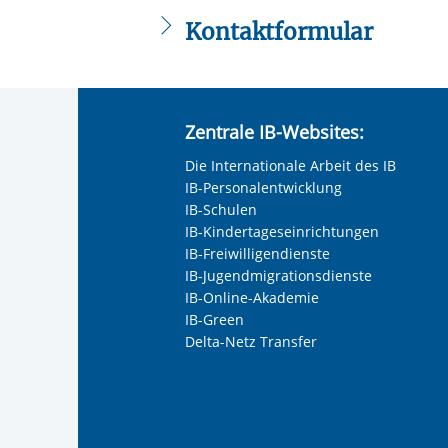
Kontaktformular
Die mit einem Sternchen (
*
) gekennzeic
Anrede
*
Zentrale IB-Websites:
Keine Angabe
Die Internationale Arbeit des IB
Frau
IB-Personalentwicklung
Herr
IB-Schulen
IB-Kindertageseinrichtungen
Neutrale Anrede
IB-Freiwilligendienste
Unternehmen
IB-Jugendmigrationsdienste
IB-Online-Akademie
IB-Green
Delta-Netz Transfer
Nachname, Vorname
*
Adresse (PLZ, Ort, Strasse)