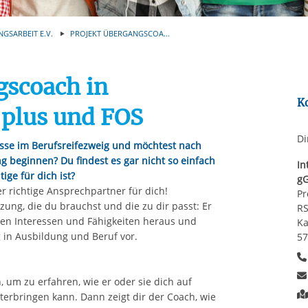
Automatische Wiede
rstreckt sich nicht auf notwendige Cookies, die erforderlich zur B
n und somit gewünschten Website-Funktionen sind. Diese Cooki
NGSARBEIT E.V.
PROJEKT ÜBERGANGSCOA...
ressen und daher unabhängig von einer Einwilligung.
gscoach in
K
plus und FOS
Di
asse im Berufsreifezweig und möchtest nach
 beginnen? Du findest es gar nicht so einfach
In
ige für dich ist?
g
 richtige Ansprechpartner für dich!
Pr
ung, die du brauchst und die zu dir passt: Er
RS
chen Interessen und Fähigkeiten heraus und
Ka
 in Ausbildung und Beruf vor.
57
 um zu erfahren, wie er oder sie dich auf
rbringen kann. Dann zeigt dir der Coach, wie