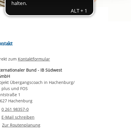
rgabe starten/stoppen
ereitstellung
es setzen wir
ontakt
rekt zum
Kontaktformular
ternationaler Bund - IB Südwest
GmbH
ojekt Übergangscoach in Hachenburg/
 plus und FOS
ntstraße 1
627 Hachenburg
Telefonnummer
0 261 98357-0
E-Mail an Projekt Übergangscoach in Hachenburg/ RS plus und FO
E-Mail schreiben
Route planen
Zur Routenplanung