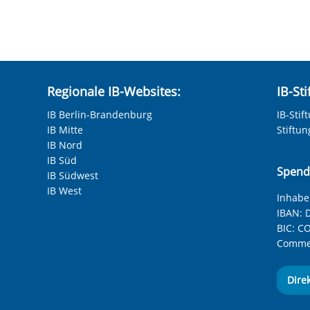
hneten Felder sind Pflichtfelder.
Regionale IB-Websites:
IB-St
IB Berlin-Brandenburg
IB-Stif
IB Mitte
Stiftu
IB Nord
IB Süd
Spend
IB Südwest
IB West
Inhaber
IBAN:
D
BIC:
CO
Commer
Dire