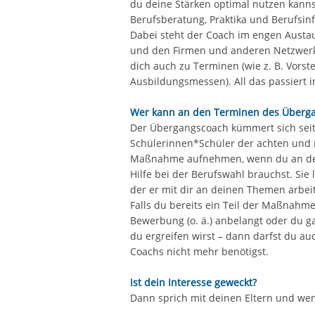
du deine Stärken optimal nutzen kannst.
Berufsberatung, Praktika und Berufsi
Dabei steht der Coach im engen Austaus
und den Firmen und anderen Netzwerkp
dich auch zu Terminen (wie z. B. Vors
Ausbildungsmessen). All das passiert 
Wer kann an den Terminen des Überg
Der Übergangscoach kümmert sich seit
Schülerinnen*Schüler der achten und n
Maßnahme aufnehmen, wenn du an der
Hilfe bei der Berufswahl brauchst. Sie 
der er mit dir an deinen Themen arbei
Falls du bereits ein Teil der Maßnahme 
Bewerbung (o. ä.) anbelangt oder du ga
du ergreifen wirst – dann darfst du au
Coachs nicht mehr benötigst.
Ist dein Interesse geweckt?
Dann sprich mit deinen Eltern und wen