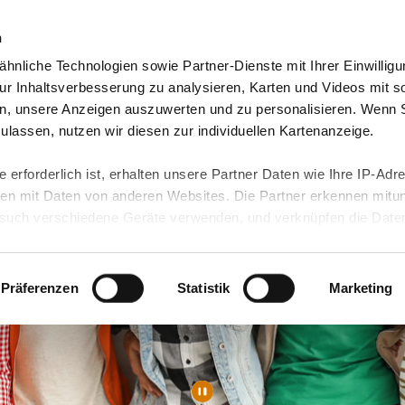
n
hnliche Technologien sowie Partner-Dienste mit Ihrer Einwilligu
orte & Angebote
Presse & Themen
Jobs & Karriere
r Inhaltsverbesserung zu analysieren, Karten und Videos mit s
n, unsere Anzeigen auszuwerten und zu personalisieren. Wenn 
 zulassen, nutzen wir diesen zur individuellen Kartenanzeige.
 erforderlich ist, erhalten unsere Partner Daten wie Ihre IP-Adr
n mit Daten von anderen Websites. Die Partner erkennen mitun
uch verschiedene Geräte verwenden, und verknüpfen die Date
kann die Datenübertragung in Drittländer (insb. die USA) nicht
rt ist kein der EU gleichwertiges Datenschutzniveau gewährlei
hre Daten führen kann.
Präferenzen
Statistik
Marketing
 in unseren
Datenschutzhinweisen
und in unserer
Cookie-Über
site-Funktionen für diese Zwecke aktiviert sind, müssen Sie al
können mittels nachfolgender Buttons über Ihre Einwilligung für
 erteilte Einwilligung stets für die Zukunft widerrufen. Bitte be