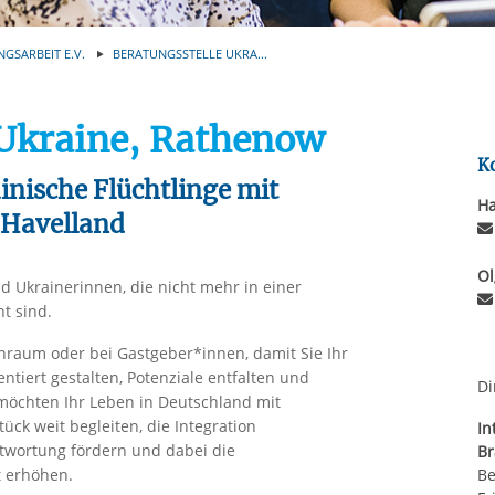
Automatische Wiede
rstreckt sich nicht auf notwendige Cookies, die erforderlich zur B
n und somit gewünschten Website-Funktionen sind. Diese Cooki
NGSARBEIT E.V.
BERATUNGSSTELLE UKRA...
ressen und daher unabhängig von einer Einwilligung.
 Ukraine, Rathenow
K
inische Flüchtlinge mit
Ha
Havelland
Ol
 Ukrainerinnen, die nicht mehr in einer
t sind.
nraum oder bei Gastgeber*innen, damit Sie Ihr
tiert gestalten, Potenziale entfalten und
Di
öchten Ihr Leben in Deutschland mit
ück weit begleiten, die Integration
In
twortung fördern und dabei die
B
Be
t erhöhen.