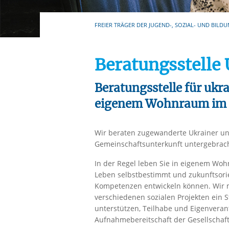
Ihre etwaige Einwilligung e
der von Ihnen aufgerufene
FREIER TRÄGER DER JUGEND-, SOZIAL- UND BILDU
aufgrund berechtigter Inte
Beratungsstelle
Beratungsstelle für ukra
eigenem Wohnraum im 
Wir beraten zugewanderte Ukrainer und
Gemeinschaftsunterkunft untergebrach
In der Regel leben Sie in eigenem Woh
Leben selbstbestimmt und zukunftsorien
Kompetenzen entwickeln können. Wir m
verschiedenen sozialen Projekten ein St
unterstützen, Teilhabe und Eigenveran
Aufnahmebereitschaft der Gesellschaf