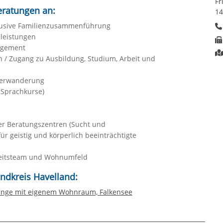
Fr
eratungen an:
14
klusive Familienzusammenführung
leistungen
agement
 / Zugang zu Ausbildung, Studium, Arbeit und
terwanderung
 Sprachkurse)
er Beratungszentren (Sucht und
r geistig und körperlich beeinträchtigte
beitsteam und Wohnumfeld
ndkreis Havelland:
tlinge mit eigenem Wohnraum, Falkensee