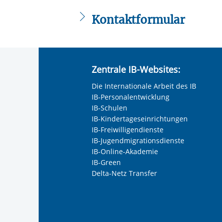
Kontaktformular
Die mit einem Sternchen (
*
) gekennzeic
Anrede
*
Zentrale IB-Websites:
Keine Angabe
Die Internationale Arbeit des IB
Frau
IB-Personalentwicklung
Herr
IB-Schulen
IB-Kindertageseinrichtungen
Neutrale Anrede
IB-Freiwilligendienste
Unternehmen
IB-Jugendmigrationsdienste
IB-Online-Akademie
IB-Green
Delta-Netz Transfer
Nachname, Vorname
*
Adresse (PLZ, Ort, Strasse)