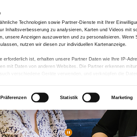
n
hnliche Technologien sowie Partner-Dienste mit Ihrer Einwilligu
orte & Angebote
Presse & Themen
Jobs & Karriere
r Inhaltsverbesserung zu analysieren, Karten und Videos mit s
n, unsere Anzeigen auszuwerten und zu personalisieren. Wenn 
 zulassen, nutzen wir diesen zur individuellen Kartenanzeige.
 erforderlich ist, erhalten unsere Partner Daten wie Ihre IP-Adr
n mit Daten von anderen Websites. Die Partner erkennen mitun
uch verschiedene Geräte verwenden, und verknüpfen die Date
kann die Datenübertragung in Drittländer (insb. die USA) nicht
rt ist kein der EU gleichwertiges Datenschutzniveau gewährlei
hre Daten führen kann.
Präferenzen
Statistik
Marketing
 in unseren
Datenschutzhinweisen
und in unserer
Cookie-Über
site-Funktionen für diese Zwecke aktiviert sind, müssen Sie al
können mittels nachfolgender Buttons über Ihre Einwilligung für
 erteilte Einwilligung stets für die Zukunft widerrufen. Bitte be