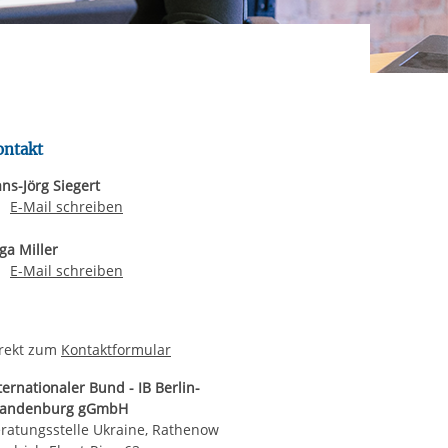
rgabe starten/stoppen
ereitstellung
es setzen wir
ontakt
ns-Jörg Siegert
E-Mail an Hans-Jörg Siegert
E-Mail schreiben
ga Miller
E-Mail an Olga Miller
E-Mail schreiben
rekt zum
Kontaktformular
ternationaler Bund - IB Berlin-
randenburg gGmbH
ratungsstelle Ukraine, Rathenow