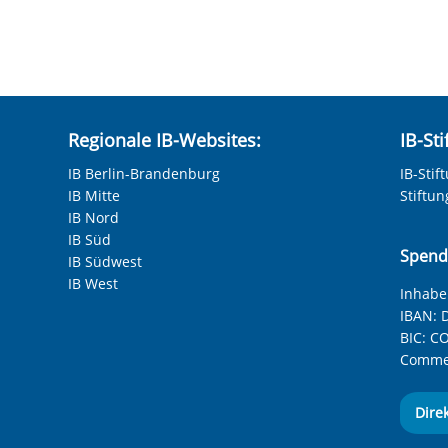
hneten Felder sind Pflichtfelder.
Regionale IB-Websites:
IB-St
IB Berlin-Brandenburg
IB-Stif
IB Mitte
Stiftu
IB Nord
IB Süd
Spend
IB Südwest
IB West
Inhaber
IBAN:
D
BIC:
CO
Commer
Dire