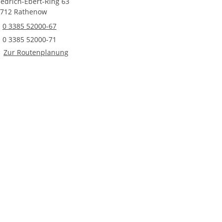
iedrich-Ebert-Ring 63
712 Rathenow
Telefonnummer
0 3385 52000-67
Faxnummer
0 3385 52000-71
Route planen
Zur Routenplanung