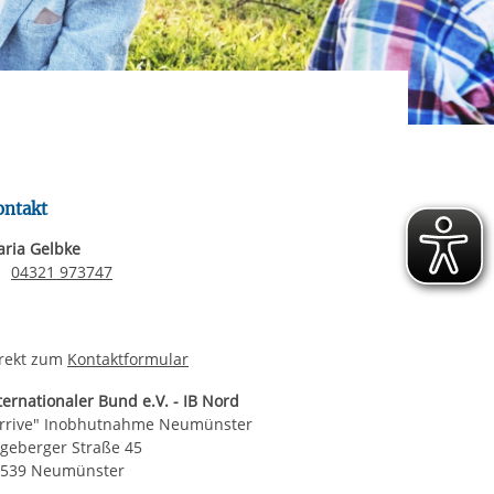
ereitstellung
es setzen wir
rgabe starten/stoppen
ontakt
ria Gelbke
Telefonnummer
04321 973747
rekt zum
Kontaktformular
ternationaler Bund e.V. - IB Nord
rrive" Inobhutnahme Neumünster
geberger Straße 45
4539 Neumünster