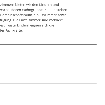
lzimmern bieten wir den Kindern und
überschaubaren Wohngruppe. Zudem stehen
Gemeinschaftsraum, ein Esszimmer sowie
ügung. Die Einzelzimmer sind möbliert.
eschwisterkindern eignen sich die
er Fachkräfte.
nster.pdf
df
hneten Felder sind Pflichtfelder.