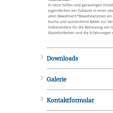
In neun hellen und geräumigen Einze
Jugendlichen ein Zuhause in einer 
allen Bewohnern*Bewohnerinnen ein 
Küche und ausreichend Bäder zur Verf
Insbesondere für die Betreuung von G
Räumlichkeiten und die Erfahrungen d
Downloads
Flyer_Arrive_Inobhutnahme_Neumue
2025_Flyer_Modul_Lernfoerderung.p
Galerie
Kontaktformular
Die mit einem Sternchen (
*
) gekennzeic