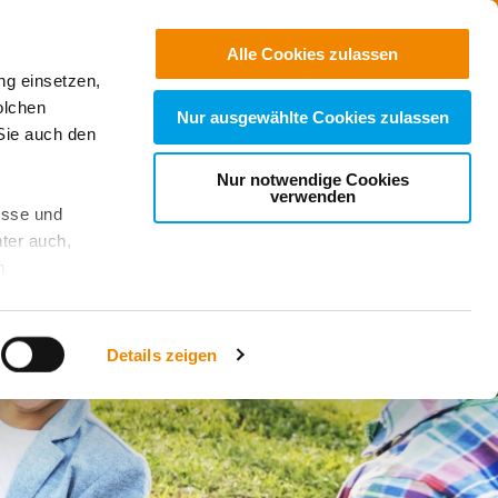
Jobs
Suchen
Alle Cookies zulassen
ng einsetzen,
Spenden
olchen
Nur ausgewählte Cookies zulassen
Sie auch den
Nur notwendige Cookies
verwenden
esse und
ter auch,
n
stet, was zu
Details zeigen
sicht
. Wenn
le Cookie-
 diese
achten Sie: