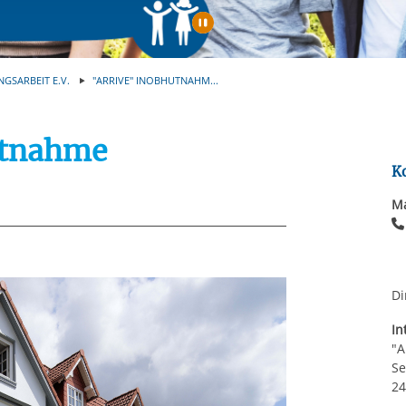
rstreckt sich nicht auf notwendige Cookies, die erforderlich zur B
n und somit gewünschten Website-Funktionen sind. Diese Cooki
Automatische Wiede
ressen und daher unabhängig von einer Einwilligung.
NGSARBEIT E.V.
"ARRIVE" INOBHUTNAHM...
utnahme
K
Ma
Di
In
"A
Se
2