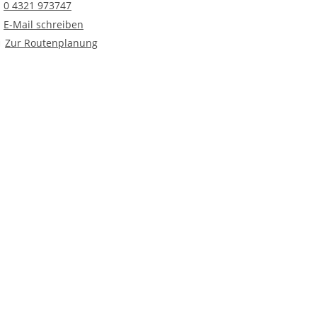
Telefonnummer
0 4321 973747
E-Mail an "Arrive" Inobhutnahme Neumünster
E-Mail schreiben
Route planen
Zur Routenplanung