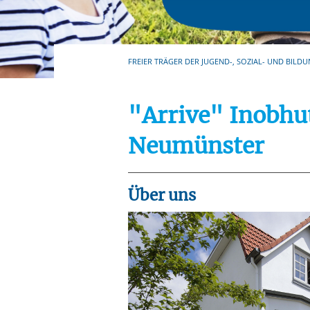
Ihre etwaige Einwilligung e
der von Ihnen aufgerufene
aufgrund berechtigter Inte
FREIER TRÄGER DER JUGEND-, SOZIAL- UND BILDU
"Arrive" Inobh
Neumünster
Über uns