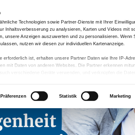
n
hnliche Technologien sowie Partner-Dienste mit Ihrer Einwilligu
orte & Angebote
Presse & Themen
Jobs & Karriere
r Inhaltsverbesserung zu analysieren, Karten und Videos mit s
n, unsere Anzeigen auszuwerten und zu personalisieren. Wenn 
 zulassen, nutzen wir diesen zur individuellen Kartenanzeige.
 erforderlich ist, erhalten unsere Partner Daten wie Ihre IP-Adr
n mit Daten von anderen Websites. Die Partner erkennen mitun
uch verschiedene Geräte verwenden, und verknüpfen die Date
kann die Datenübertragung in Drittländer (insb. die USA) nicht
rt ist kein der EU gleichwertiges Datenschutzniveau gewährlei
hre Daten führen kann.
Präferenzen
Statistik
Marketing
 in unseren
Datenschutzhinweisen
und in unserer
Cookie-Über
site-Funktionen für diese Zwecke aktiviert sind, müssen Sie al
können mittels nachfolgender Buttons über Ihre Einwilligung für
 erteilte Einwilligung stets für die Zukunft widerrufen. Bitte be