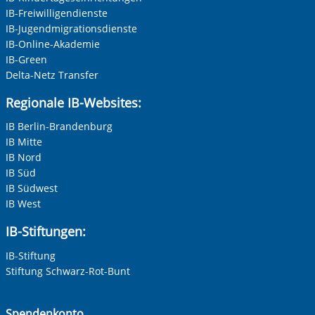
Vorherige Folie anzeigen
N
IB-Freiwilligendienste
Neutrale Anrede
IB-Jugendmigrationsdienste
Unternehmen
IB-Online-Akademie
IB-Green
Delta-Netz Transfer
Nachname, Vorname
*
Regionale IB-Websites:
IB Berlin-Brandenburg
IB Mitte
Adresse (PLZ, Ort, Strasse)
IB Nord
IB Süd
IB Südwest
IB West
Ihre E-Mail-Adresse
*
IB-Stiftungen:
IB-Stiftung
Ihre Telefonnummer
Stiftung Schwarz-Rot-Bunt
Spendenkonto