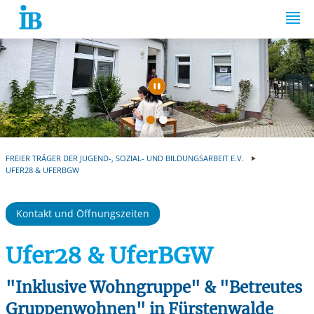
Springe zum Inhalt
Automatische Wiede
FREIER TRÄGER DER JUGEND-, SOZIAL- UND BILDUNGSARBEIT E.V.
UFER28 & UFERBGW
Kontakt und Öffnungszeiten
Ufer28 & UferBGW
"Inklusive Wohngruppe" & "Betreutes
Gruppenwohnen" in Fürstenwalde