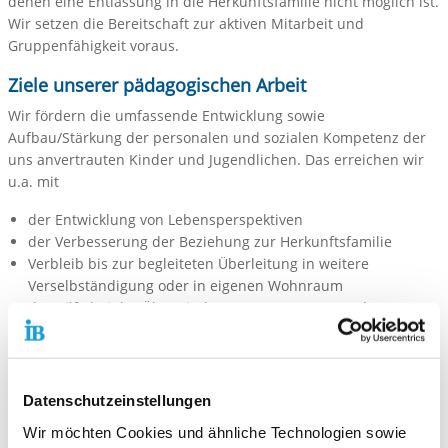
denen eine Entlassung in die Herkunftsfamilie nicht möglich ist.
Wir setzen die Bereitschaft zur aktiven Mitarbeit und
Gruppenfähigkeit voraus.
Ziele unserer pädagogischen Arbeit
Wir fördern die umfassende Entwicklung sowie
Aufbau/Stärkung der personalen und sozialen Kompetenz der
uns anvertrauten Kinder und Jugendlichen. Das erreichen wir
u.a. mit
der Entwicklung von Lebensperspektiven
der Verbesserung der Beziehung zur Herkunftsfamilie
Verbleib bis zur begleiteten Überleitung in weitere
Verselbständigung oder in eigenen Wohnraum
der Hilfe bei der Überwindung von Störungen und
Entwicklungsdefiziten im emotionalen, psychosozialen und
kognitiven Bereich
Förderung des Inklusionsgedankens
Datenschutzeinstellungen
Wir bieten eine
Nachbetreuung
für einen erfolgreichen
Wir möchten Cookies und ähnliche Technologien sowie
Übergang in eigenen Wohnraum an.