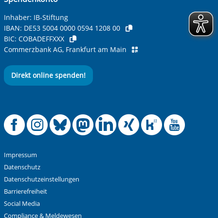
Betreff ihrer Anfrage
Inhaber: IB-Stiftung
IBAN:
DE53 5004 0000 0594 1208 00
BIC:
COBADEFFXXX
Ihre Nachricht
*
Commerzbank AG, Frankfurt am Main
Direkt online spenden!
Offizielle Facebook
Offizielle Instag
Offizielle Blue
Offizielle M
Offizielle
Offiziel
Offiz
Off
Anti-Roboter-Verifizierung
Hier klicken
Friendly
Captcha ⇗
Impressum
Alle Informationen zum Schutz der Daten sind sind in
Datenschutz
unserer
Datenschutzerklärung
aufrufbar.
Datenschutzeinstellungen
Barrierefreiheit
Absenden
Social Media
Compliance & Meldewesen