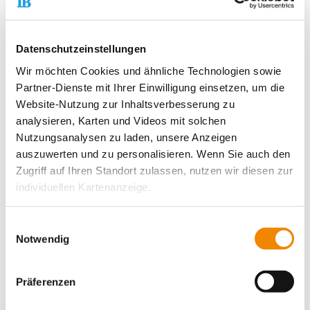
Freitag
14:00 -18:00 Uhr
Offener Treff **)
18.00 - 22:00 Uhr
Jugendcafé ***)
Datenschutzeinstellungen
Wir möchten Cookies und ähnliche Technologien sowie
Wochenende Öffnungszeiten nach aktuellem Programm!
Partner-Dienste mit Ihrer Einwilligung einsetzen, um die
*) Schülercafé: Für alle Jugendlichen von Klasse 5-8
Website-Nutzung zur Inhaltsverbesserung zu
analysieren, Karten und Videos mit solchen
**) Offener Treff: Für alle Jugendlichen von 10-27 Jahren
Nutzungsanalysen zu laden, unsere Anzeigen
***) Jugendcafé: Für alle Jugendlichen ab 14 Jahren
auszuwerten und zu personalisieren. Wenn Sie auch den
Zugriff auf Ihren Standort zulassen, nutzen wir diesen zur
Kooperationspartner
individuellen Kartenanzeige.
Gemeinde Gernsbach
Stadtverwaltung
Soweit es für diese Zwecke erforderlich ist, erhalten
Einwilligungsauswahl
Schulen
unsere Partner Daten wie Ihre IP-Adresse und
Notwendig
Polizei
verarbeiten diese zusammen mit Daten von anderen
Vereine
Websites. Die Partner erkennen mitunter auch, wenn Sie
Ämter, Organisationen und Einrichtungen
Präferenzen
zum Website-Besuch verschiedene Geräte verwenden,
und verknüpfen die Daten geräteübergreifend. Dabei
Unsere Ziele