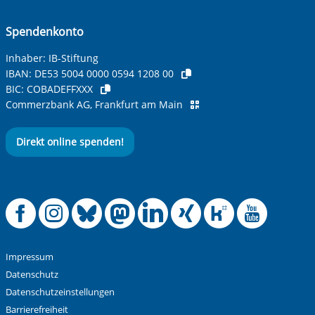
Ihre Nachricht
*
Spendenkonto
Inhaber: IB-Stiftung
IBAN:
DE53 5004 0000 0594 1208 00
BIC:
COBADEFFXXX
Commerzbank AG, Frankfurt am Main
Direkt online spenden!
Anti-Roboter-Verifizierung
Hier klicken
Friendly
Captcha ⇗
Offizielle Facebook
Offizielle Instag
Offizielle Blue
Offizielle M
Offizielle
Offiziel
Offiz
Off
Alle Informationen zum Schutz der Daten sind sind in
unserer
Datenschutzerklärung
aufrufbar.
Absenden
Impressum
Datenschutz
Datenschutzeinstellungen
Barrierefreiheit