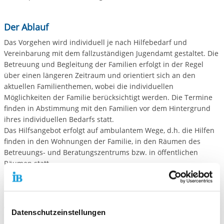
Der Ablauf
Das Vorgehen wird individuell je nach Hilfebedarf und
Vereinbarung mit dem fallzuständigen Jugendamt gestaltet. Die
Betreuung und Begleitung der Familien erfolgt in der Regel
über einen längeren Zeitraum und orientiert sich an den
aktuellen Familienthemen, wobei die individuellen
Möglichkeiten der Familie berücksichtigt werden. Die Termine
finden in Abstimmung mit den Familien vor dem Hintergrund
ihres individuellen Bedarfs statt.
Das Hilfsangebot erfolgt auf ambulantem Wege, d.h. die Hilfen
finden in den Wohnungen der Familie, in den Räumen des
Betreuungs- und Beratungszentrums bzw. in öffentlichen
Räumen statt.
Die Voraussetzungen
Voraussetzung für die Hilfe ist ein Antrag durch die Eltern (bzw.
Datenschutzeinstellungen
der alleinerziehende Elternteil), die Sorgeberechtigten oder