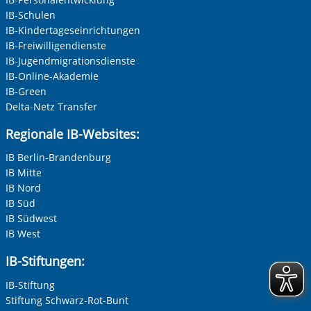
Videos abspielen. Bei der Wiedergabe erhalten YouTube
Unternehmen
IB-Schulen
und Google Daten (z.B. Ihre IP-Adresse) und verarbeiten
IB-Kindertageseinrichtungen
diese auch zu eigenen Zwecken. Dabei kann eine
IB-Freiwilligendienste
Datenübertragung in die USA, wo kein gleichwertiges
IB-Jugendmigrationsdienste
Datenschutzniveau gewährleistet ist, nicht ausgeschlossen
Nachname, Vorname
*
werden. Alle Informationen zum Schutz Ihrer Daten finden
IB-Online-Akademie
Sie in unserer Datenschutzerklärung. Ihre Einwilligung
IB-Green
können Sie in unseren Datenschutzeinstellungen jederzeit
Delta-Netz Transfer
Adresse (PLZ, Ort, Strasse)
widerrufen:
Datenschutz
Regionale IB-Websites:
IB Berlin-Brandenburg
IB Mitte
Ihre E-Mail-Adresse
*
IB Nord
IB Süd
Zur Aktivierung der Videos Marketing-Cookies hier
IB Südwest
zulassen
Ihre Telefonnummer
IB West
IB-Stiftungen:
IB-Stiftung
Betreff ihrer Anfrage
Stiftung Schwarz-Rot-Bunt