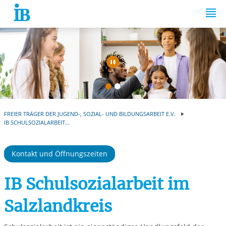
Springe zum Inhalt
Automatische Wiede
FREIER TRÄGER DER JUGEND-, SOZIAL- UND BILDUNGSARBEIT E.V.
IB SCHULSOZIALARBEIT...
Kontakt und Öffnungszeiten
IB Schulsozialarbeit im
Salzlandkreis