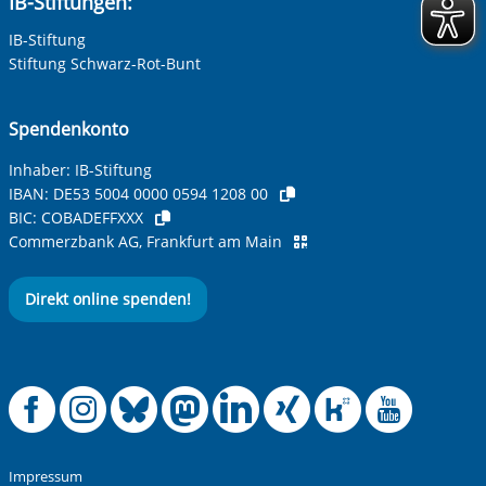
IB-Stiftungen:
IB-Stiftung
Stiftung Schwarz-Rot-Bunt
Spendenkonto
Inhaber: IB-Stiftung
IBAN:
DE53 5004 0000 0594 1208 00
BIC:
COBADEFFXXX
Commerzbank AG, Frankfurt am Main
Direkt online spenden!
Offizielle Facebook
Offizielle Instag
Offizielle Blue
Offizielle M
Offizielle
Offiziel
Offiz
Off
Impressum