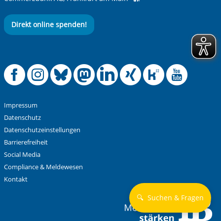
Direkt online spenden!
Offizielle Facebook
Offizielle Instag
Offizielle Blue
Offizielle M
Offizielle
Offiziel
Offiz
Off
Impressum
Datenschutz
Datenschutzeinstellungen
Barrierefreiheit
Social Media
Compliance & Meldewesen
Kontakt
🔍
Suchen & Fragen