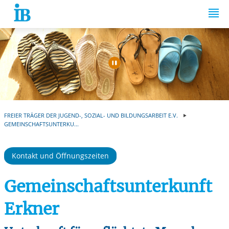
Springe zum Inhalt
Automatische Wiede
FREIER TRÄGER DER JUGEND-, SOZIAL- UND BILDUNGSARBEIT E.V.
GEMEINSCHAFTSUNTERKU...
Kontakt und Öffnungszeiten
Gemeinschaftsunterkunft
Erkner