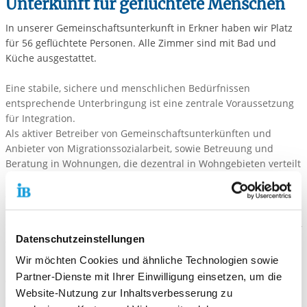
Unterkunft für geflüchtete Menschen
In unserer Gemeinschaftsunterkunft in Erkner haben wir Platz
für 56 geflüchtete Personen. Alle Zimmer sind mit Bad und
Küche ausgestattet.
Eine stabile, sichere und menschlichen Bedürfnissen
entsprechende Unterbringung ist eine zentrale Voraussetzung
für Integration.
Als aktiver Betreiber von Gemeinschaftsunterkünften und
Anbieter von Migrationssozialarbeit, sowie Betreuung und
Beratung in Wohnungen, die dezentral in Wohngebieten verteilt
liegen verfügt der IB über einen breites Spektrum von
Angeboten für geflüchtete Menschen. Sie richten sich an
Familien, alleinstehende Männer und Frauen, aber auch
Geflüchtete mit besonderen Bedarfslagen, z.B. Alleinerziehende,
Ältere, Traumatisierte und Menschen mit Krankheiten oder
Datenschutzeinstellungen
Behinderungen.
Wir möchten Cookies und ähnliche Technologien sowie
Partner-Dienste mit Ihrer Einwilligung einsetzen, um die
Wir stehen Kommunen und Ländern als zuverlässige Partner
Website-Nutzung zur Inhaltsverbesserung zu
für qualitativ gute Unterbringungs-,Betreuungs- und