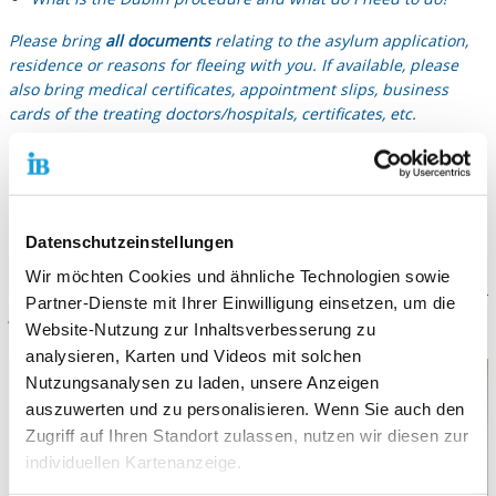
Please bring
all documents
relating to the asylum application,
residence or reasons for fleeing with you. If available, please
also bring medical certificates, appointment slips, business
cards of the treating doctors/hospitals, certificates, etc.
If you
do not have sufficient knowledge
of English or German,
please bring someone with you who can translate or inform us
that you need a translation.
Datenschutzeinstellungen
Please note that we do not offer legel repesentation.
Wir möchten Cookies und ähnliche Technologien sowie
Partner-Dienste mit Ihrer Einwilligung einsetzen, um die
Wann und wo? / When and where?
Website-Nutzung zur Inhaltsverbesserung zu
analysieren, Karten und Videos mit solchen
Nutzungsanalysen zu laden, unsere Anzeigen
auszuwerten und zu personalisieren. Wenn Sie auch den
Zugriff auf Ihren Standort zulassen, nutzen wir diesen zur
individuellen Kartenanzeige.