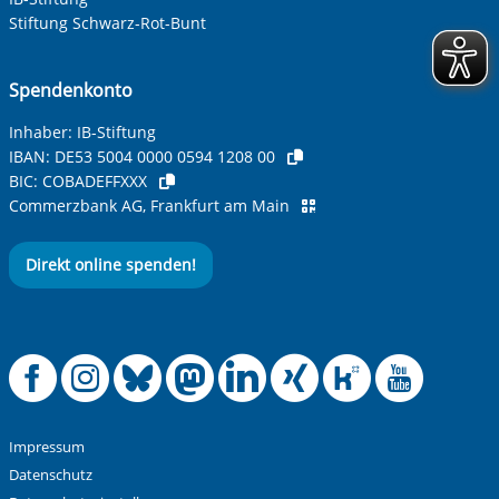
Stiftung Schwarz-Rot-Bunt
Spendenkonto
Inhaber: IB-Stiftung
IBAN:
DE53 5004 0000 0594 1208 00
BIC:
COBADEFFXXX
Commerzbank AG, Frankfurt am Main
Direkt online spenden!
Offizielle Facebook
Offizielle Instag
Offizielle Blue
Offizielle M
Offizielle
Offiziel
Offiz
Off
Impressum
Datenschutz