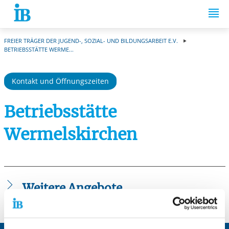
Springe zum Inhalt
FREIER TRÄGER DER JUGEND-, SOZIAL- UND BILDUNGSARBEIT E.V.
BETRIEBSSTÄTTE WERME...
Kontakt und Öffnungszeiten
Betriebsstätte
Wermelskirchen
Weitere Angebote
Assistierte Ausbildung - Wermelskirchen