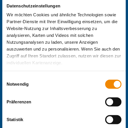
Datenschutzeinstellungen
Zentrale IB-Websites:
Wir möchten Cookies und ähnliche Technologien sowie
Die Internationale Arbeit des IB
Partner-Dienste mit Ihrer Einwilligung einsetzen, um die
IB-Personalentwicklung
Website-Nutzung zur Inhaltsverbesserung zu
IB-Schulen
analysieren, Karten und Videos mit solchen
IB-Kindertageseinrichtungen
Nutzungsanalysen zu laden, unsere Anzeigen
IB-Freiwilligendienste
auszuwerten und zu personalisieren. Wenn Sie auch den
IB-Jugendmigrationsdienste
Zugriff auf Ihren Standort zulassen, nutzen wir diesen zur
IB-Online-Akademie
IB-Green
individuellen Kartenanzeige.
Delta-Netz Transfer
Soweit es für diese Zwecke erforderlich ist, erhalten
Einwilligungsauswahl
Regionale IB-Websites:
unsere Partner Daten wie Ihre IP-Adresse und
Notwendig
IB Berlin-Brandenburg
verarbeiten diese zusammen mit Daten von anderen
IB Mitte
Websites. Die Partner erkennen mitunter auch, wenn Sie
Präferenzen
IB Nord
zum Website-Besuch verschiedene Geräte verwenden,
IB Süd
und verknüpfen die Daten geräteübergreifend. Dabei
IB Südwest
kann die Datenübertragung in Drittländer (insb. die USA)
Statistik
IB West
nicht ausgeschlossen werden. Dort ist kein der EU