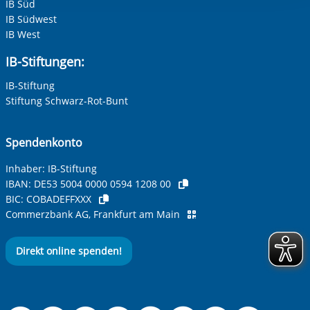
IB Süd
IB Südwest
IB West
Ihre E-Mail-Adresse
*
IB-Stiftungen:
IB-Stiftung
Ihre Telefonnummer
Stiftung Schwarz-Rot-Bunt
Spendenkonto
Betreff ihrer Anfrage
Inhaber: IB-Stiftung
IBAN:
DE53 5004 0000 0594 1208 00
BIC:
COBADEFFXXX
Ihre Nachricht
*
Commerzbank AG, Frankfurt am Main
Direkt online spenden!