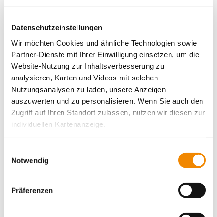
Erstellung eines Willkommenspakets
Erstorientierung nach Ankunft
Begleitung bei Behördengängen etc.
Datenschutzeinstellungen
Arbeitgeberberatung und interkulturelle Vorbereitung der
Wir möchten Cookies und ähnliche Technologien sowie
Mitarbeitenden im Untrernehmen
Betreuung der Auszubildenden und Unternehmen in den
Partner-Dienste mit Ihrer Einwilligung einsetzen, um die
ersten 6 Monaten
Website-Nutzung zur Inhaltsverbesserung zu
Dolmetscherservice
analysieren, Karten und Videos mit solchen
Interkulturelles Training von Mitarbeitenden im
Nutzungsanalysen zu laden, unsere Anzeigen
Unternehmen
auszuwerten und zu personalisieren. Wenn Sie auch den
Branchenspezifisches Sprachtraining
Zugriff auf Ihren Standort zulassen, nutzen wir diesen zur
individuellen Kartenanzeige.
Soweit es für diese Zwecke erforderlich ist, erhalten
Einwilligungsauswahl
unsere Partner Daten wie Ihre IP-Adresse und
Notwendig
Downloads
verarbeiten diese zusammen mit Daten von anderen
Websites. Die Partner erkennen mitunter auch, wenn Sie
Broschuere_fuer_Unternehmen-1.pdf
Präferenzen
zum Website-Besuch verschiedene Geräte verwenden,
und verknüpfen die Daten geräteübergreifend. Dabei
Kontaktformular
kann die Datenübertragung in Drittländer (insb. die USA)