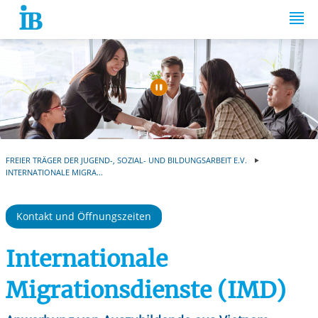
Springe zum Inhalt
Automatische Wiede
FREIER TRÄGER DER JUGEND-, SOZIAL- UND BILDUNGSARBEIT E.V.
INTERNATIONALE MIGRA...
Kontakt und Öffnungszeiten
Internationale
Migrationsdienste (IMD)