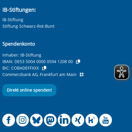
IB-Stiftungen:
IB-Stiftung
Stiftung Schwarz-Rot-Bunt
Spendenkonto
Inhaber: IB-Stiftung
IBAN:
DE53 5004 0000 0594 1208 00
BIC:
COBADEFFXXX
Commerzbank AG, Frankfurt am Main
Direkt online spenden!
Offizielle Facebook
Offizielle Instag
Offizielle Blue
Offizielle M
Offizielle
Offiziel
Offiz
Off