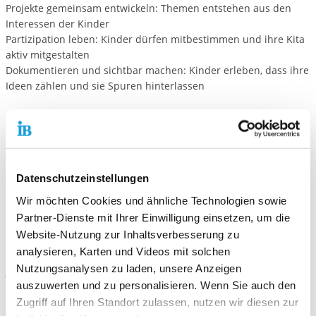
Projekte gemeinsam entwickeln: Themen entstehen aus den
Interessen der Kinder
Partizipation leben: Kinder dürfen mitbestimmen und ihre Kita
aktiv mitgestalten
Dokumentieren und sichtbar machen: Kinder erleben, dass ihre
Ideen zählen und sie Spuren hinterlassen
Unsere Öffnungszeiten
Unsere Betreuungszeit ist montags bis freitags von 7:30 Uhr bis
14:30 Uhr.
Datenschutzeinstellungen
Anmeldung
Die Platzvergabe erfolgt über die zentrale Vormerkliste der
Wir möchten Cookies und ähnliche Technologien sowie
Stadt Rastatt.
Partner-Dienste mit Ihrer Einwilligung einsetzen, um die
Bitte melden Sie Ihr Kind dort frühzeitig an. Weitere
Website-Nutzung zur Inhaltsverbesserung zu
Informationen und die Vormerkliste finden Sie auf der Website
analysieren, Karten und Videos mit solchen
der Stadt Rastatt.
Nutzungsanalysen zu laden, unsere Anzeigen
Kita-Platz online vormerken | Rastatt
auszuwerten und zu personalisieren. Wenn Sie auch den
Zugriff auf Ihren Standort zulassen, nutzen wir diesen zur
Unser Team