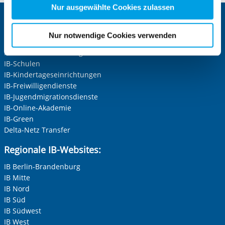
Zwecke entscheiden und Ihre erteilte Einwilligung stets
Nur ausgewählte Cookies zulassen
für die Zukunft widerrufen. Bitte beachten Sie: Ihre
Zentrale IB-Websites:
etwaige Einwilligung erstreckt sich nicht auf notwendige
Nur notwendige Cookies verwenden
Die Internationale Arbeit des IB
Cookies, die erforderlich zur Bereitstellung der von Ihnen
IB-Personalentwicklung
aufgerufenen und somit gewünschten Website-
IB-Schulen
Funktionen sind. Diese Cookies setzen wir aufgrund
IB-Kindertageseinrichtungen
berechtigter Interessen und daher unabhängig von einer
IB-Freiwilligendienste
Einwilligung.
IB-Jugendmigrationsdienste
IB-Online-Akademie
IB-Green
Delta-Netz Transfer
Regionale IB-Websites:
IB Berlin-Brandenburg
IB Mitte
IB Nord
IB Süd
IB Südwest
IB West