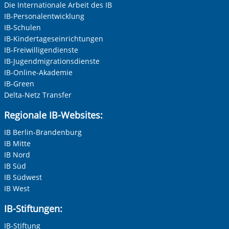
Keine Angabe
Die Internationale Arbeit des IB
IB-Personalentwicklung
Frau
IB-Schulen
Herr
IB-Kindertageseinrichtungen
IB-Freiwilligendienste
Neutrale Anrede
IB-Jugendmigrationsdienste
Unternehmen
IB-Online-Akademie
IB-Green
Delta-Netz Transfer
Nachname, Vorname
*
Regionale IB-Websites:
IB Berlin-Brandenburg
IB Mitte
Adresse (PLZ, Ort, Strasse)
IB Nord
IB Süd
IB Südwest
IB West
Ihre E-Mail-Adresse
*
IB-Stiftungen:
IB-Stiftung