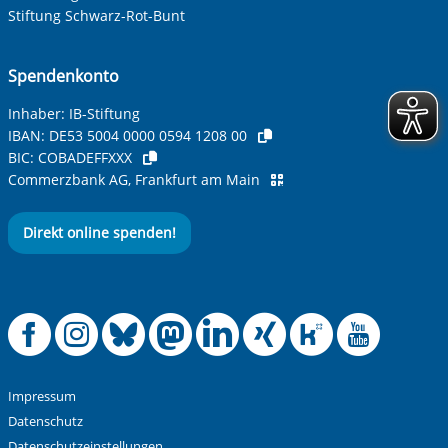
Ihre Telefonnummer
Stiftung Schwarz-Rot-Bunt
Spendenkonto
Betreff ihrer Anfrage
Inhaber: IB-Stiftung
IBAN:
DE53 5004 0000 0594 1208 00
BIC:
COBADEFFXXX
Ihre Nachricht
*
Commerzbank AG, Frankfurt am Main
Direkt online spenden!
Offizielle Facebook
Offizielle Instag
Offizielle Blue
Offizielle M
Offizielle
Offiziel
Offiz
Off
Anti-Roboter-Verifizierung
Hier klicken
Friendly
Captcha ⇗
Impressum
Alle Informationen zum Schutz der Daten sind sind in
Datenschutz
unserer
Datenschutzerklärung
aufrufbar.
Datenschutzeinstellungen