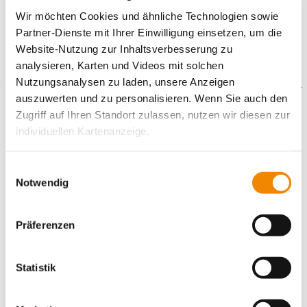
individuellen Schwerpunkte im Workshop.
Wir möchten Cookies und ähnliche Technologien sowie
Partner-Dienste mit Ihrer Einwilligung einsetzen, um die
Website-Nutzung zur Inhaltsverbesserung zu
Unser Angebot ist kostenfrei.
analysieren, Karten und Videos mit solchen
Nutzungsanalysen zu laden, unsere Anzeigen
auszuwerten und zu personalisieren. Wenn Sie auch den
Gefördert durch:
Zugriff auf Ihren Standort zulassen, nutzen wir diesen zur
individuellen Kartenanzeige.
Soweit es für diese Zwecke erforderlich ist, erhalten
Einwilligungsauswahl
unsere Partner Daten wie Ihre IP-Adresse und
Notwendig
verarbeiten diese zusammen mit Daten von anderen
Websites. Die Partner erkennen mitunter auch, wenn Sie
Präferenzen
zum Website-Besuch verschiedene Geräte verwenden,
und verknüpfen die Daten geräteübergreifend. Dabei
kann die Datenübertragung in Drittländer (insb. die USA)
Statistik
nicht ausgeschlossen werden. Dort ist kein der EU
gleichwertiges Datenschutzniveau gewährleistet, was zu