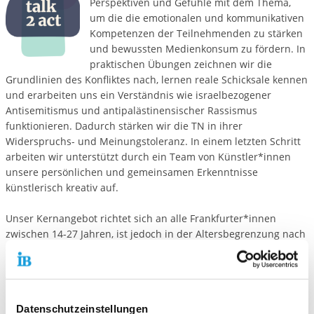
Perspektiven und Gefühle mit dem Thema,
um die die emotionalen und kommunikativen
Kompetenzen der Teilnehmenden zu stärken
und bewussten Medienkonsum zu fördern. In
praktischen Übungen zeichnen wir die
Grundlinien des Konfliktes nach, lernen reale Schicksale kennen
und erarbeiten uns ein Verständnis wie israelbezogener
Antisemitismus und antipalästinensischer Rassismus
funktionieren. Dadurch stärken wir die TN in ihrer
Widerspruchs- und Meinungstoleranz. In einem letzten Schritt
arbeiten wir unterstützt durch ein Team von Künstler*innen
unsere persönlichen und gemeinsamen Erkenntnisse
künstlerisch kreativ auf.
Unser Kernangebot richtet sich an alle Frankfurter*innen
zwischen 14-27 Jahren, ist jedoch in der Altersbegrenzung nach
oben nicht geschlossen.
Wenn Sie Interesse an einem Workshop für Ihre Gruppe haben,
nutzen Sie unser Kontaktformular. Gemeinsam besprechen wir
Datenschutzeinstellungen
die Bedarfe Ihrer Zielgruppe und ermöglichen so ihre