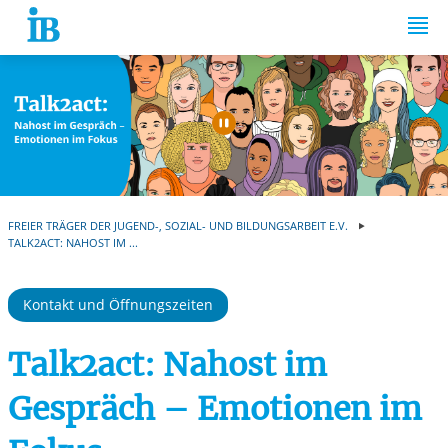
Springe zum Inhalt
Automatische Wiede
FREIER TRÄGER DER JUGEND-, SOZIAL- UND BILDUNGSARBEIT E.V.
TALK2ACT: NAHOST IM ...
Kontakt und Öffnungszeiten
Talk2act: Nahost im
Gespräch – Emotionen im