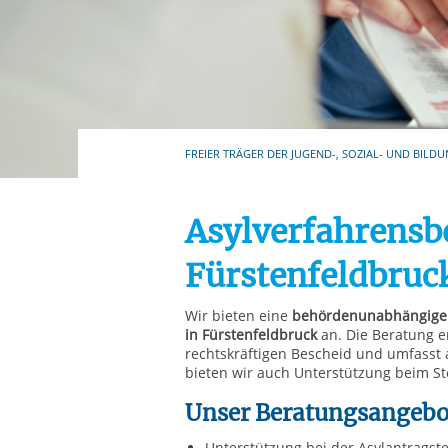
Ihre etwaige Einwilligung e
der von Ihnen aufgerufene
aufgrund berechtigter Inte
FREIER TRÄGER DER JUGEND-, SOZIAL- UND BILDU
Asylverfahrensb
Fürstenfeldbruc
Wir bieten eine
behördenunabhängige 
in Fürstenfeldbruck
an. Die Beratung er
rechtskräftigen Bescheid und umfasst
bieten wir auch Unterstützung beim St
Unser Beratungsangebo
Unterstützung bei der Asylantragste