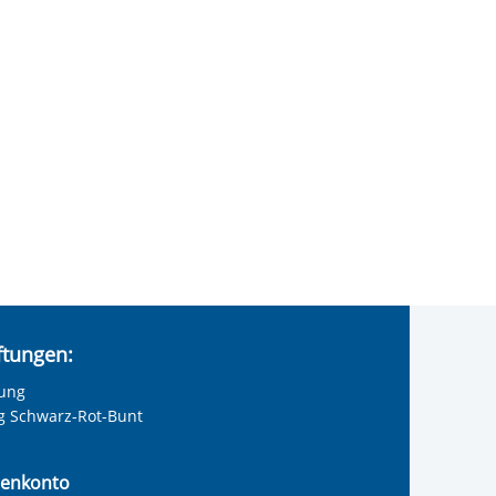
iftungen:
tung
ng Schwarz-Rot-Bunt
enkonto