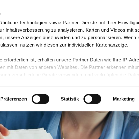
n
hnliche Technologien sowie Partner-Dienste mit Ihrer Einwilligu
orte & Angebote
Presse & Themen
Jobs & Karriere
r Inhaltsverbesserung zu analysieren, Karten und Videos mit s
n, unsere Anzeigen auszuwerten und zu personalisieren. Wenn 
 zulassen, nutzen wir diesen zur individuellen Kartenanzeige.
 erforderlich ist, erhalten unsere Partner Daten wie Ihre IP-Adr
n mit Daten von anderen Websites. Die Partner erkennen mitun
uch verschiedene Geräte verwenden, und verknüpfen die Date
kann die Datenübertragung in Drittländer (insb. die USA) nicht
rt ist kein der EU gleichwertiges Datenschutzniveau gewährlei
hre Daten führen kann.
Präferenzen
Statistik
Marketing
 in unseren
Datenschutzhinweisen
und in unserer
Cookie-Über
site-Funktionen für diese Zwecke aktiviert sind, müssen Sie al
können mittels nachfolgender Buttons über Ihre Einwilligung für
 erteilte Einwilligung stets für die Zukunft widerrufen. Bitte be