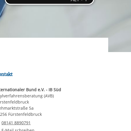
ereitstellung
es setzen wir
rgabe starten/stoppen
ontakt
ternationaler Bund e.V. - IB Süd
ylverfahrensberatung (AVB)
rstenfeldbruck
ehmarktstraße 5a
256 Fürstenfeldbruck
Telefonnummer
08141 8890791
E-Mail an Asylverfahrensberatung (AVB) Fürstenfeldbruck
E-Mail schreiben