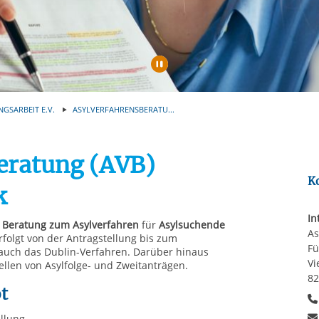
rstreckt sich nicht auf notwendige Cookies, die erforderlich zur B
n und somit gewünschten Website-Funktionen sind. Diese Cooki
ressen und daher unabhängig von einer Einwilligung.
Automatische Wiede
NGSARBEIT E.V.
ASYLVERFAHRENSBERATU...
eratung (AVB)
K
k
In
Beratung zum Asylverfahren
für
Asylsuchende
As
folgt von der Antragstellung bis zum
Fü
 auch das Dublin-Verfahren. Darüber hinaus
Vi
ellen von Asylfolge- und Zweitanträgen.
82
t
llung