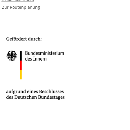
Route planen
Zur Routenplanung