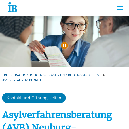
Springe zum Inhalt
Automatische Wiede
FREIER TRÄGER DER JUGEND-, SOZIAL- UND BILDUNGSARBEIT E.V.
ASYLVERFAHRENSBERATU...
Kontakt und Öffnungszeiten
Asylverfahrensberatung
(AVB) Neuburg-