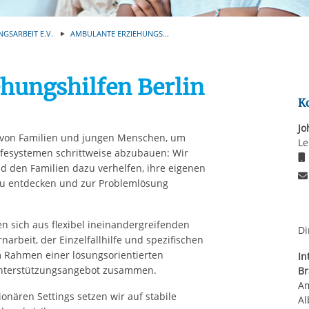
Automatische Wiede
rstreckt sich nicht auf notwendige Cookies, die erforderlich zur B
n und somit gewünschten Website-Funktionen sind. Diese Cooki
NGSARBEIT E.V.
AMBULANTE ERZIEHUNGS...
ressen und daher unabhängig von einer Einwilligung.
hungshilfen Berlin
K
J
g von Familien und jungen Menschen, um
Le
lfesystemen schrittweise abzubauen: Wir
 den Familien dazu verhelfen, ihre eigenen
zu entdecken und zur Problemlösung
n sich aus flexibel ineinandergreifenden
Di
narbeit, der Einzelfallhilfe und spezifischen
m Rahmen einer lösungsorientierten
In
 Unterstützungsangebot zusammen.
B
Am
nären Settings setzen wir auf stabile
Al