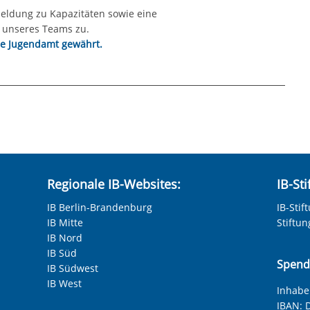
eldung zu Kapazitäten sowie eine
b unseres Teams zu.
ge Jugendamt gewährt.
hneten Felder sind Pflichtfelder.
Regionale IB-Websites:
IB-St
IB Berlin-Brandenburg
IB-Stif
IB Mitte
Stiftu
IB Nord
IB Süd
Spend
IB Südwest
IB West
Inhaber
IBAN:
D