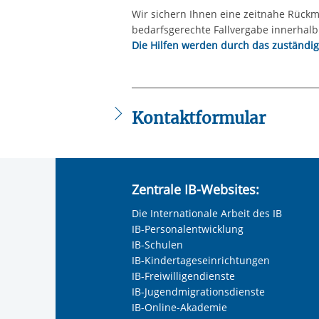
Wir sichern Ihnen eine zeitnahe Rückm
bedarfsgerechte Fallvergabe innerhal
Die Hilfen werden durch das zuständi
Kontaktformular
Die mit einem Sternchen (
*
) gekennzeic
Anrede
*
Zentrale IB-Websites:
Keine Angabe
Die Internationale Arbeit des IB
Frau
IB-Personalentwicklung
Herr
IB-Schulen
IB-Kindertageseinrichtungen
Neutrale Anrede
IB-Freiwilligendienste
Unternehmen
IB-Jugendmigrationsdienste
IB-Online-Akademie