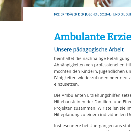
Ihre etwaige Einwilligung e
der von Ihnen aufgerufene
FREIER TRÄGER DER JUGEND-, SOZIAL- UND BILDU
aufgrund berechtigter Inte
Ambulante Erzie
Unsere pädagogische Arbeit
beinhaltet die nachhaltige Befähigun
Abhängigkeiten von professionellen Hi
möchten den Kindern, Jugendlichen und
Fähigkeiten wiederzufinden oder neu 
einzusetzen.
Die Ambulanten Erziehungshilfen setze
Hilfebausteinen der Familien- und Elter
Projekten zusammen. Wir stellen sie i
Hilfeplanung zu einem individuellen
Insbesondere bei Übergängen aus statio