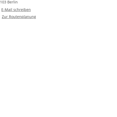
103 Berlin
E-Mail an Ambulante Erziehungshilfen Berlin
E-Mail schreiben
Route planen
Zur Routenplanung