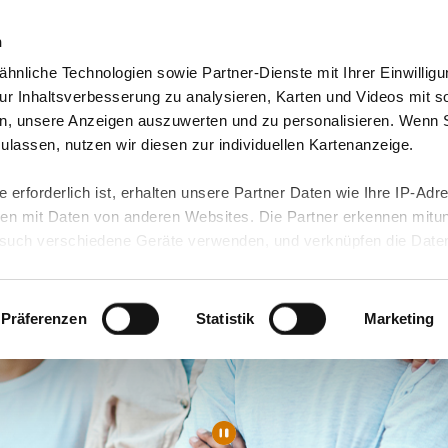
n
hnliche Technologien sowie Partner-Dienste mit Ihrer Einwilligu
orte & Angebote
Presse & Themen
Jobs & Karriere
r Inhaltsverbesserung zu analysieren, Karten und Videos mit s
n, unsere Anzeigen auszuwerten und zu personalisieren. Wenn 
 zulassen, nutzen wir diesen zur individuellen Kartenanzeige.
 erforderlich ist, erhalten unsere Partner Daten wie Ihre IP-Adr
n mit Daten von anderen Websites. Die Partner erkennen mitun
uch verschiedene Geräte verwenden, und verknüpfen die Date
kann die Datenübertragung in Drittländer (insb. die USA) nicht
rt ist kein der EU gleichwertiges Datenschutzniveau gewährlei
hre Daten führen kann.
Präferenzen
Statistik
Marketing
 in unseren
Datenschutzhinweisen
und in unserer
Cookie-Über
site-Funktionen für diese Zwecke aktiviert sind, müssen Sie al
können mittels nachfolgender Buttons über Ihre Einwilligung für
 erteilte Einwilligung stets für die Zukunft widerrufen. Bitte be