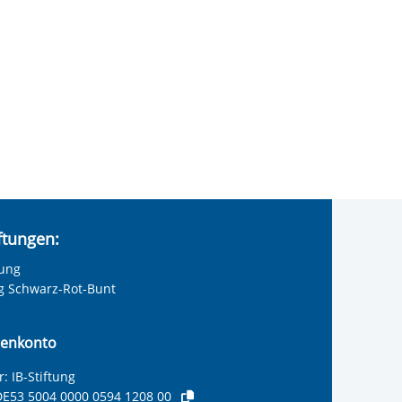
iftungen:
tung
ng Schwarz-Rot-Bunt
enkonto
: IB-Stiftung
E53 5004 0000 0594 1208 00