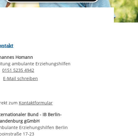
rgabe starten/stoppen
ereitstellung
es setzen wir
ontakt
ohannes Homann
itung ambulante Erziehungshilfen
Email senden
0151 5235 4942
E-Mail an Johannes Homann
E-Mail schreiben
rekt zum
Kontaktformular
ternationaler Bund - IB Berlin-
randenburg gGmbH
bulante Erziehungshilfen Berlin
boinstraße 17-23