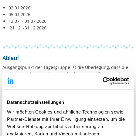
02.01.2026
05.01.2026
13.07. - 31.07.2026
21.12. -31.12.2026
Ablauf
Ausgangspunkt der Tagesgruppe ist die Überlegung, dass die
stationäre Aufnahme eines Kindes bzw. Jugendlichen nicht
immer die ideale Lösung für alle Beteiligten ist. Oftmals bedarf
es einer intensiven pädagogischen Betreuung, die über
ambulante Maßnahmen hinausgeht. Wir sehen daher eine
teilstationäre Angebotsform wie die sozialpädagogische
Datenschutzeinstellungen
Tagesgruppe als ideale Alternative für Kinder und Jugendliche,
Wir möchten Cookies und ähnliche Technologien sowie
die in ihrem Entwicklungsprozess Defizite im sozialen,
Partner-Dienste mit Ihrer Einwilligung einsetzen, um die
emotionalen, kognitiven, sprachlichen und/ oder motorischen
Website-Nutzung zur Inhaltsverbesserung zu
Bereich aufweisen. Bei einer intensiven, familienähnlichen
analysieren, Karten und Videos mit solchen
Nachmittagsbetreuung verfolgen wir unter anderem das Ziel,