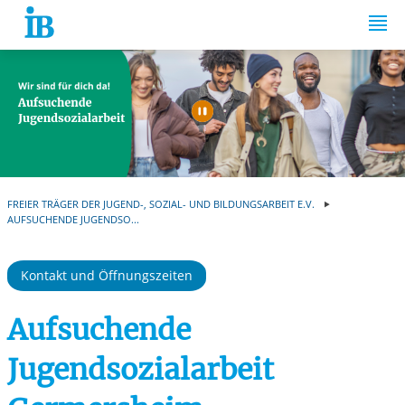
Springe zum Inhalt
Automatische Wiede
FREIER TRÄGER DER JUGEND-, SOZIAL- UND BILDUNGSARBEIT E.V.
AUFSUCHENDE JUGENDSO...
Kontakt und Öffnungszeiten
Aufsuchende
Jugendsozialarbeit