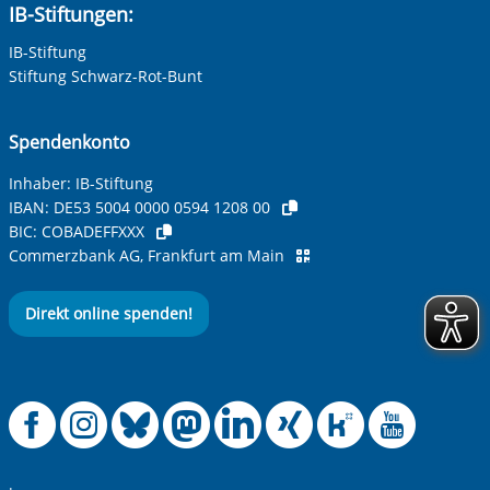
IB-Stiftungen:
IB-Stiftung
Ihre Telefonnummer
Stiftung Schwarz-Rot-Bunt
Spendenkonto
Betreff ihrer Anfrage
Inhaber: IB-Stiftung
IBAN:
DE53 5004 0000 0594 1208 00
BIC:
COBADEFFXXX
Ihre Nachricht
*
Commerzbank AG, Frankfurt am Main
Direkt online spenden!
Offizielle Facebook
Offizielle Instag
Offizielle Blue
Offizielle M
Offizielle
Offiziel
Offiz
Off
Anti-Roboter-Verifizierung
Hier klicken