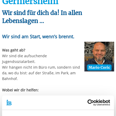
Germersheim
Wir sind für dich da! In allen
Lebenslagen ...
Wir sind am Start, wenn’s brennt.
Was geht ab?
Wir sind die aufsuchende
Jugendsozialarbeit.
Wir hängen nicht im Büro rum, sondern sind
da, wo du bist: auf der Straße, im Park, am
Bahnhof.
Wobei wir dir helfen:
Stress: Egal ob Eltern, Schule, Cops oder Partner.
Zukunft: Bock auf Job/Ausbildung, aber keinen Plan wie?
Support: Hilfe bei Anträgen oder Kohle-Problemen.