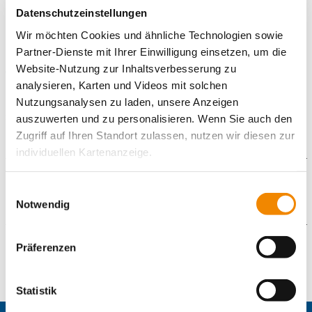
Einfach so: Wenn du nur jemanden zum Labern brauchst.
Datenschutzeinstellungen
Wir möchten Cookies und ähnliche Technologien sowie
Das Versprechen:
Partner-Dienste mit Ihrer Einwilligung einsetzen, um die
Freiwillig. Kostenlos. Anonym.
Website-Nutzung zur Inhaltsverbesserung zu
Wir erzählen niemandem etwas weiter (außer du willst es).
analysieren, Karten und Videos mit solchen
Nutzungsanalysen zu laden, unsere Anzeigen
Schreib mir einfach oder sprich mich an, wenn du mich siehst!
auszuwerten und zu personalisieren. Wenn Sie auch den
Zugriff auf Ihren Standort zulassen, nutzen wir diesen zur
individuellen Kartenanzeige.
Downloads
Soweit es für diese Zwecke erforderlich ist, erhalten
Einwilligungsauswahl
unsere Partner Daten wie Ihre IP-Adresse und
Notwendig
verarbeiten diese zusammen mit Daten von anderen
Aufsuchende_Jugendsozialarbeit__IB_Germersheim.pdf
Websites. Die Partner erkennen mitunter auch, wenn Sie
Präferenzen
Kontaktformular
zum Website-Besuch verschiedene Geräte verwenden,
und verknüpfen die Daten geräteübergreifend. Dabei
kann die Datenübertragung in Drittländer (insb. die USA)
Die mit einem Sternchen (
*
) gekennzeichneten Felder sind
Statistik
Pflichtfelder.
nicht ausgeschlossen werden. Dort ist kein der EU