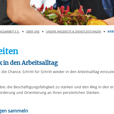
rstreckt sich nicht auf notwendige Cookies, die erforderlich zur B
n und somit gewünschten Website-Funktionen sind. Diese Cooki
ressen und daher unabhängig von einer Einwilligung.
NGSARBEIT E.V.
ÜBER UNS
UNSERE ANGEBOTE & DIENSTLEISTUNGEN
ARB
eiten
k in den Arbeitsalltag
ie Chance, Schritt für Schritt wieder in den Arbeitsalltag einzus
bei, die Beschäftigungsfähigkeit zu stärken und den Weg in den er
 Förderung und Orientierung an Ihren persönlichen Stärken.
ngen sammeln