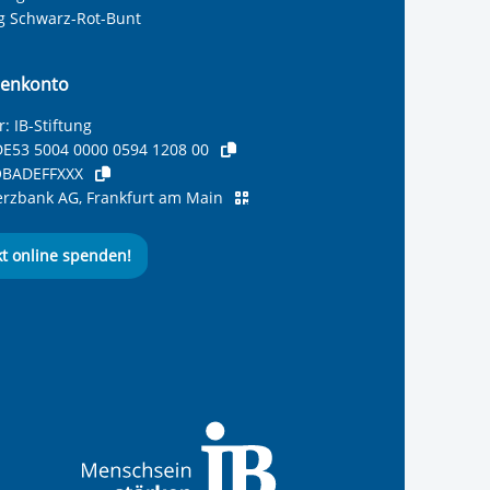
ng Schwarz-Rot-Bunt
enkonto
: IB-Stiftung
E53 5004 0000 0594 1208 00
BADEFFXXX
zbank AG, Frankfurt am Main
kt online spenden!
ernationalen Bund
 Internationalen Bund
 Internationalen Bund
 des Internationalen B
e des Internationalen 
 des Internationalen Bu
Seite des International
ube-Kanal des Internat