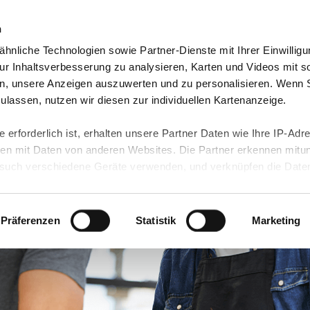
n
hnliche Technologien sowie Partner-Dienste mit Ihrer Einwilligu
orte & Angebote
Presse & Themen
Jobs & Karriere
r Inhaltsverbesserung zu analysieren, Karten und Videos mit s
n, unsere Anzeigen auszuwerten und zu personalisieren. Wenn 
 zulassen, nutzen wir diesen zur individuellen Kartenanzeige.
 erforderlich ist, erhalten unsere Partner Daten wie Ihre IP-Adr
n mit Daten von anderen Websites. Die Partner erkennen mitun
uch verschiedene Geräte verwenden, und verknüpfen die Date
kann die Datenübertragung in Drittländer (insb. die USA) nicht
rt ist kein der EU gleichwertiges Datenschutzniveau gewährlei
hre Daten führen kann.
Präferenzen
Statistik
Marketing
 in unseren
Datenschutzhinweisen
und in unserer
Cookie-Über
site-Funktionen für diese Zwecke aktiviert sind, müssen Sie al
können mittels nachfolgender Buttons über Ihre Einwilligung für
 erteilte Einwilligung stets für die Zukunft widerrufen. Bitte be