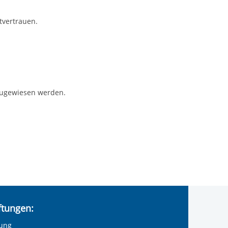
tvertrauen.
 zugewiesen werden.
iftungen:
tung