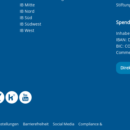
IB Mitte
Stiftu
IB Nord
IB Süd
Spend
IB Südwest
IB West
Inhaber
IBAN:
D
BIC:
CO
Commer
Dire
 Facebook-Seite des Int
le Instagram-Seite des
elle BlueSky-Seite des
izielle Mastodon-Seite
ffizielle LinkedIn-Seit
Offizielle Xing-Seite
Offizielle Kununu-
Offizieller YouT
stellungen
Barrierefreiheit
Social Media
Compliance &