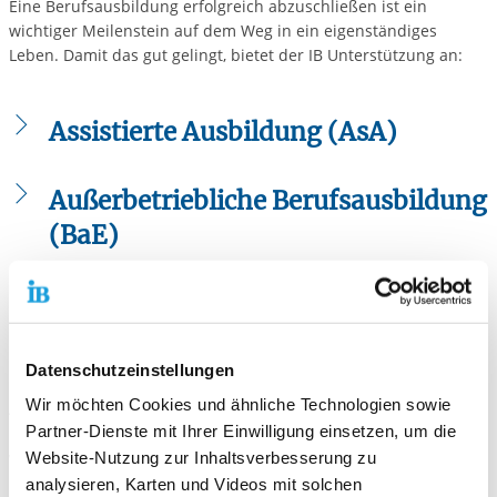
Eine Berufsausbildung erfolgreich abzuschließen ist ein
wichtiger Meilenstein auf dem Weg in ein eigenständiges
Leben. Damit das gut gelingt, bietet der IB Unterstützung an:
Assistierte Ausbildung (AsA)
Damit die Ausbildung erfolgreich gelingt
Außerbetriebliche Berufsausbildung
Mit der Assistierten Ausbildung (AsA) gönnen sich
(BaE)
Auszubildende und ihrer Ausbildung gewissermaßen
einen persönlichen Assistenten – denn um eine
Nicht immer gelingt der direkte Einstieg in eine
Berufsausbildung erfolgreich abzuschließen und dieses
betriebliche Ausbildung. Die außerbetriebliche
Ziel sicher zu erreichen, bietet die Assistierte Ausbildung
Berufsausbildung (BaE) bietet eine wertvolle Alternative –
(AsA) eine verlässliche Begleitung in fachlichen,
Die Standorte unserer Angebote
mit dem gleichen anerkannten Berufsabschluss.
persönlichen und organisatorischen Fragen.
Datenschutzeinstellungen
Unsere Angebote zur Ausbildung und
Die Varianten der BaE
Wir möchten Cookies und ähnliche Technologien sowie
Vorteile der Assistierten Ausbildung
Ausbildungsunterstützung an verschiedenen Standorten in
Partner-Dienste mit Ihrer Einwilligung einsetzen, um die
Deutschland können in der interaktiven Kartenansicht entdeckt
Kooperative Variante
Im Rahmen der Assistierten Ausbildung besteht die
werden:
Website-Nutzung zur Inhaltsverbesserung zu
Möglichkeit:
Praktische Ausbildung in einem Kooperationsbetrieb
analysieren, Karten und Videos mit solchen