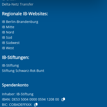
Funktionen sind. Diese Cookies setzen wir aufgrund
Delta-Netz Transfer
berechtigter Interessen und daher unabhängig von einer
Regionale IB-Websites:
Einwilligung.
IB Berlin-Brandenburg
IB Mitte
IB Nord
IB Süd
IB Südwest
IB West
IB-Stiftungen:
IB-Stiftung
Stiftung Schwarz-Rot-Bunt
Spendenkonto
Inhaber: IB-Stiftung
IBAN:
DE53 5004 0000 0594 1208 00
BIC:
COBADEFFXXX