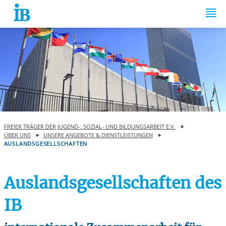
Springe zum Inhalt
FREIER TRÄGER DER JUGEND-, SOZIAL- UND BILDUNGSARBEIT E.V.
ÜBER UNS
UNSERE ANGEBOTE & DIENSTLEISTUNGEN
AUSLANDSGESELLSCHAFTEN
Auslandsgesellschaften des
IB