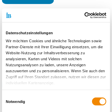
IB Polska – Polen
IB Polska hat ihren Sitz in Krakau und Tychy und bietet
vielfältige Soziale, Bildungs- und Unterstützungsangebote, die
Datenschutzeinstellungen
Menschen in ihrer persönlichen und beruflichen Entwicklung
Wir möchten Cookies und ähnliche Technologien sowie
begleiten. Die Zielgruppen umfassen Seniorinnen,
Partner-Dienste mit Ihrer Einwilligung einsetzen, um die
Migrantinnen, Arbeitssuchende, Geflüchtete, Menschen mit
Website-Nutzung zur Inhaltsverbesserung zu
Behinderungen sowie Personen aus sozial benachteiligten
analysieren, Karten und Videos mit solchen
Lebenslagen. Die Organisation arbeitet eng mit regionalen
Partnern zusammen, um nachhaltige Chancen für
Nutzungsanalysen zu laden, unsere Anzeigen
Qualifizierung, Integration und gesellschaftliche Teilhabe zu
auszuwerten und zu personalisieren. Wenn Sie auch den
schaffen.
Zugriff auf Ihren Standort zulassen, nutzen wir diesen zur
individuellen Kartenanzeige.
IB Polska Website hier öffnen
Soweit es für diese Zwecke erforderlich ist, erhalten
Einwilligungsauswahl
unsere Partner Daten wie Ihre IP-Adresse und
Notwendig
IB Mthiebi – Georgien
verarbeiten diese zusammen mit Daten von anderen
IB Mthiebi ist eine renommierte Bildungseinrichtung und die