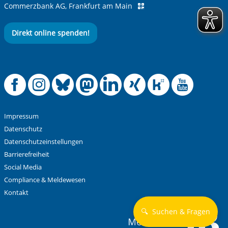
Commerzbank AG, Frankfurt am Main
Direkt online spenden!
Offizielle Facebook
Offizielle Instag
Offizielle Blue
Offizielle M
Offizielle
Offiziel
Offiz
Off
Impressum
Datenschutz
Datenschutzeinstellungen
Barrierefreiheit
Social Media
Compliance & Meldewesen
Kontakt
🔍
Suchen & Fragen