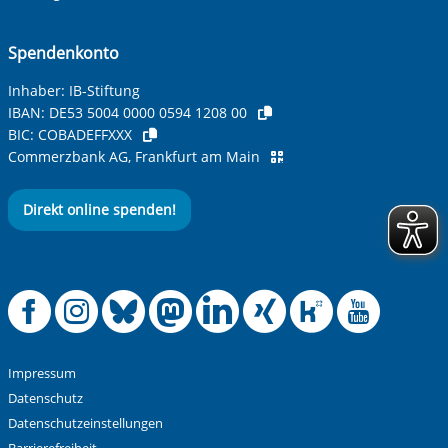
Spendenkonto
Inhaber: IB-Stiftung
IBAN:
DE53 5004 0000 0594 1208 00
BIC:
COBADEFFXXX
Commerzbank AG, Frankfurt am Main
Direkt online spenden!
Offizielle Facebook
Offizielle Instag
Offizielle Blue
Offizielle M
Offizielle
Offiziel
Offiz
Off
Impressum
Datenschutz
Datenschutzeinstellungen