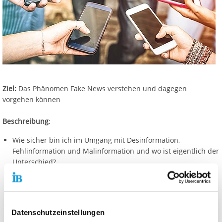
Ziel:
Das Phänomen Fake News verstehen und dagegen
vorgehen können
Beschreibung
:
Wie sicher bin ich im Umgang mit Desinformation,
Fehlinformation und Malinformation und wo ist eigentlich der
Unterschied?
Warum glauben Leute an Fake News bzw. wieso gibt es sie
überhaupt?
Welche Gefahren gehen von Fake News aus?
Was kann ich konkret im Alltag gegen Fake News tun?
Datenschutzeinstellungen