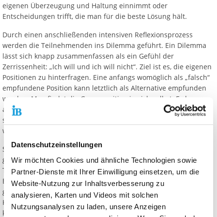
eigenen Überzeugung und Haltung einnimmt oder
Entscheidungen trifft, die man für die beste Lösung hält.
Durch einen anschließenden intensiven Reflexionsprozess
werden die Teilnehmenden ins Dilemma geführt. Ein Dilemma
lässt sich knapp zusammenfassen als ein Gefühl der
Zerrissenheit: „Ich will und ich will nicht“. Ziel ist es, die eigenen
Positionen zu hinterfragen. Eine anfangs womöglich als „falsch“
empfundene Position kann letztlich als Alternative empfunden
werden. Man findet die Gegenposition in sich selbst. Es kann
aber auch passieren, dass man gar nicht mehr weiß, wie man
sich entscheiden soll, weil die Folgen der Entscheidung – egal
wie sie ausfällt – spürbar werden.
Datenschutzeinstellungen
So werden demokratische Aushandlungsprozesse und
gegenseitige Anerkennung erfahren und trainiert. Ein Betzavta-
Wir möchten Cookies und ähnliche Technologien sowie
Training ist sehr herausfordernd und erfordert eine große
Partner-Dienste mit Ihrer Einwilligung einsetzen, um die
Bereitschaft, sich auf diesen intensiven Prozess einzulassen. Zu
Website-Nutzung zur Inhaltsverbesserung zu
gewinnen gibt es die Stärkung persönlicher und sozialer
analysieren, Karten und Videos mit solchen
Kompetenzen wie Empathie, Toleranz und Selbstreflexion sowie
Nutzungsanalysen zu laden, unsere Anzeigen
kreative, demokratische Wege im Umgang mit Konflikten.