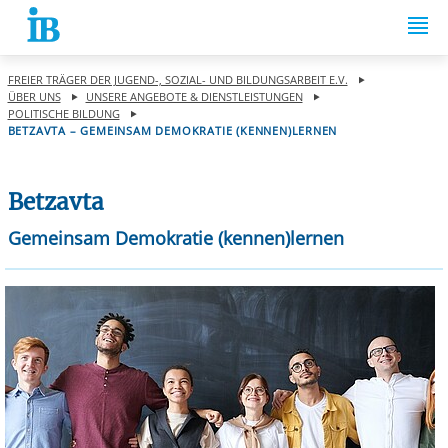
Springe zum Inhalt
FREIER TRÄGER DER JUGEND-, SOZIAL- UND BILDUNGSARBEIT E.V.
ÜBER UNS
UNSERE ANGEBOTE & DIENSTLEISTUNGEN
POLITISCHE BILDUNG
BETZAVTA – GEMEINSAM DEMOKRATIE (KENNEN)LERNEN
Betzavta
Gemeinsam Demokratie (kennen)lernen