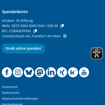
Spendenkonto
Inhaber: IB-Stiftung
IBAN:
DE53 5004 0000 0594 1208 00
BIC:
COBADEFFXXX
Commerzbank AG, Frankfurt am Main
Direkt online spenden!
Offizielle Facebook
Offizielle Instag
Offizielle Blue
Offizielle M
Offizielle
Offiziel
Offiz
Off
Impressum
Datenschutz
Datenschutzeinstellungen
Barrierefreiheit