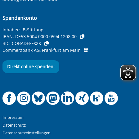
Spendenkonto
Inhaber: IB-Stiftung
IBAN:
DE53 5004 0000 0594 1208 00
BIC:
COBADEFFXXX
Commerzbank AG, Frankfurt am Main
Direkt online spenden!
Offizielle Facebook
Offizielle Instag
Offizielle Blue
Offizielle M
Offizielle
Offiziel
Offiz
Off
Impressum
Datenschutz
Datenschutzeinstellungen