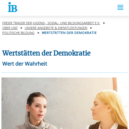
Springe zum Inhalt
FREIER TRÄGER DER JUGEND-, SOZIAL- UND BILDUNGSARBEIT E.V.
ÜBER UNS
UNSERE ANGEBOTE & DIENSTLEISTUNGEN
POLITISCHE BILDUNG
WERTSTÄTTEN DER DEMOKRATIE
Wertstätten der Demokratie
Wert der Wahrheit