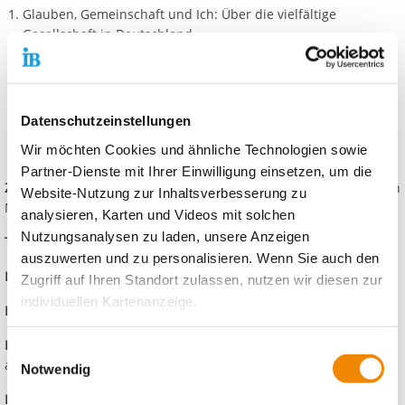
Glauben, Gemeinschaft und Ich: Über die vielfältige
Gesellschaft in Deutschland
Geschlechterrollen in der Gesellschaft: Über Rollenbilder,
Zuschreibungen und geschlechtliche Identität
Diskriminierung und Empowerment: Über Stereotype,
Diskriminierung und die Rolle von Medien
Datenschutzeinstellungen
Identität(en): Erfahrungen über Zugehörigkeit und
Wir möchten Cookies und ähnliche Technologien sowie
Ausgrenzung
Partner-Dienste mit Ihrer Einwilligung einsetzen, um die
Zielgruppe
: Schüler*innen der Jahrgangsstufe 5-13 in der Region
Website-Nutzung zur Inhaltsverbesserung zu
Mainz
analysieren, Karten und Videos mit solchen
Nutzungsanalysen zu laden, unsere Anzeigen
Teilnehmenden-Zahl
: bis zu 30 Personen
auszuwerten und zu personalisieren. Wenn Sie auch den
Format
: Workshop
Zugriff auf Ihren Standort zulassen, nutzen wir diesen zur
individuellen Kartenanzeige.
Präsenz/Digital
: Präsenz
Dauer
: ein Schultag (1.-6. Schulstunde) oder modular aufgeteilt
Soweit es für diese Zwecke erforderlich ist, erhalten
Einwilligungsauswahl
an mehreren Tagen
unsere Partner Daten wie Ihre IP-Adresse und
Notwendig
verarbeiten diese zusammen mit Daten von anderen
Kontakt
: IB Bildungszentrum Mainz, Anna Konrad