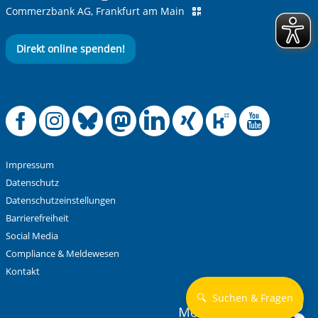
Commerzbank AG, Frankfurt am Main
Direkt online spenden!
Offizielle Facebook
Offizielle Instag
Offizielle Blue
Offizielle M
Offizielle
Offiziel
Offiz
Off
Impressum
Datenschutz
Datenschutzeinstellungen
Barrierefreiheit
Social Media
Compliance & Meldewesen
Kontakt
🔍
Suchen & Fragen