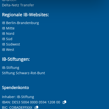
Funktionen sind. Diese Cookies setzen wir aufgrund
Delta-Netz Transfer
berechtigter Interessen und daher unabhängig von einer
Regionale IB-Websites:
Einwilligung.
IB Berlin-Brandenburg
IB Mitte
IB Nord
IB Süd
IB Südwest
IB West
IB-Stiftungen:
IB-Stiftung
Stiftung Schwarz-Rot-Bunt
Spendenkonto
Inhaber: IB-Stiftung
IBAN:
DE53 5004 0000 0594 1208 00
BIC:
COBADEFFXXX