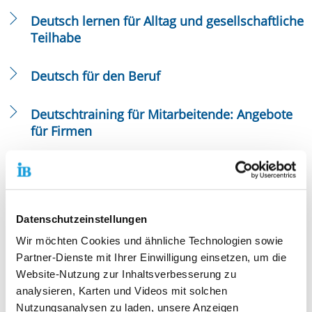
Deutsch lernen für Alltag und gesellschaftliche
Teilhabe
Deutsch für den Beruf
Deutschtraining für Mitarbeitende: Angebote
für Firmen
Anerkannte Sprachprüfungen
Grundbildung
Datenschutzeinstellungen
Wir möchten Cookies und ähnliche Technologien sowie
Fortbildungen für Deutsch-Lehrkräfte
Partner-Dienste mit Ihrer Einwilligung einsetzen, um die
(DaF/DaZ)
Deutsch lernen von Anfang an…
Website-Nutzung zur Inhaltsverbesserung zu
analysieren, Karten und Videos mit solchen
In Integrationskursen lernen Teilnehmende die deutsche
Deutsch lernen für eine sichere Kommunikation am
Nutzungsanalysen zu laden, unsere Anzeigen
Sprache – systematisch und von Anfang an bis zum