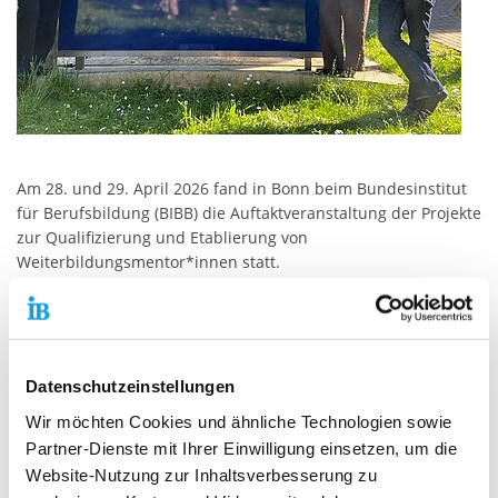
Am 28. und 29. April 2026 fand in Bonn beim Bundesinstitut
für Berufsbildung (BIBB) die Auftaktveranstaltung der Projekte
zur Qualifizierung und Etablierung von
Weiterbildungsmentor*innen statt.
Gefördert werden die Projekte vom Bundesministerium für
Bildung, Familie, Senioren, Frauen und Jugend (BMBFSFJ) und
vom BIBB wissenschaftlich-administrativ begleitet.
Datenschutzeinstellungen
Der IB war dort mit dem Projekt WeiterBildungsMentoring in
der stationären Langzeitpflege (WBMCare) vertreten. Dieses
Wir möchten Cookies und ähnliche Technologien sowie
ist ein Verbundprojekt des IB und des Forschungsinstituts für
Partner-Dienste mit Ihrer Einwilligung einsetzen, um die
Arbeit, Technik und Kultur, Tübingen. Ziel ist es,
Website-Nutzung zur Inhaltsverbesserung zu
Weiterbildung langfristig im Pflegealltag zu verankern und so