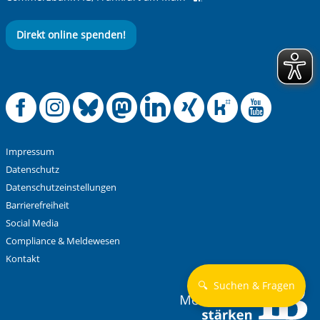
Direkt online spenden!
Offizielle Facebook
Offizielle Instag
Offizielle Blue
Offizielle M
Offizielle
Offiziel
Offiz
Off
Impressum
Datenschutz
Datenschutzeinstellungen
Barrierefreiheit
Social Media
Compliance & Meldewesen
Kontakt
🔍
Suchen & Fragen