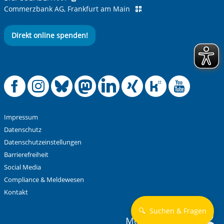
Commerzbank AG, Frankfurt am Main
Direkt online spenden!
Offizielle Facebook
Offizielle Instag
Offizielle Blue
Offizielle M
Offizielle
Offiziel
Offiz
Off
Impressum
Datenschutz
Datenschutzeinstellungen
Barrierefreiheit
Social Media
Compliance & Meldewesen
Kontakt
🔍
Suchen & Fragen