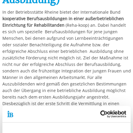
Ausbildung)
In der Betriebsstätte Rheine bietet der Internationale Bund
kooperative Berufsausbildungen in einer außerbetrieblichen
Einrichtung für Rehabilitanden
(Reha-koop) an. Dabei handelt
es sich um spezielle Berufsausbildungen für jene jungen
Menschen, bei denen aufgrund von Lernbeeinträchtigungen
oder sozialer Benachteiligung die Aufnahme bzw. der
erfolgreiche Abschluss einer betrieblichen Ausbildung ohne
zusätzliche Förderung nicht möglich ist. Ziel der Maßnahme ist
nicht nur der erfolgreiche Abschluss der Berufsausbildung,
sondern auch die frühzeitige Integration der jungen Frauen und
Männer in den allgemeinen Arbeitsmarkt. Für alle
Auszubildenden wird gemäß den gesetzlichen Bestimmungen
auch der Übergang in eine betriebliche Ausbildung möglichst
bereits nach dem ersten Ausbildungsjahr angestrebt.
Diesbezüglich ist der erste Schritt die Vermittlung in einen
ausbildungsberechtigten Kooperationsbetrieb, in dem die
fachpraktische und fachtheoretische Ausbildung der jungen
Menschen vollzogen wird. Unterstützt wird dies durch den
flankierenden Stütz- und Förderunterricht sowie die intensive