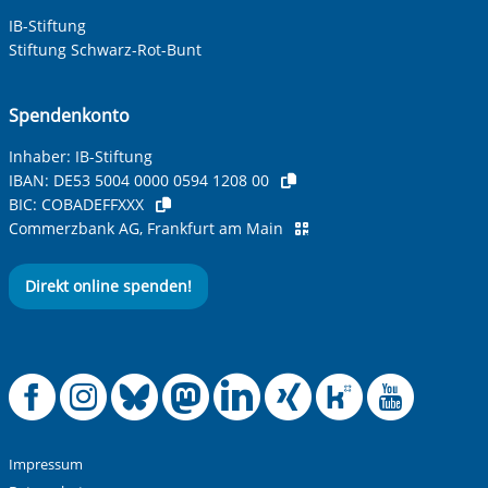
IB-Stiftung
Ihre Telefonnummer
Stiftung Schwarz-Rot-Bunt
Spendenkonto
Betreff ihrer Anfrage
Inhaber: IB-Stiftung
IBAN:
DE53 5004 0000 0594 1208 00
BIC:
COBADEFFXXX
Ihre Nachricht
*
Commerzbank AG, Frankfurt am Main
Direkt online spenden!
Offizielle Facebook
Offizielle Instag
Offizielle Blue
Offizielle M
Offizielle
Offiziel
Offiz
Off
Anti-Roboter-Verifizierung
Hier klicken
Friendly
Captcha ⇗
Impressum
Alle Informationen zum Schutz der Daten sind sind in