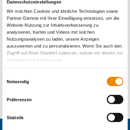
Datenschutzeinstellungen
sozialpädagogische Begleitung.
Wir möchten Cookies und ähnliche Technologien sowie
Dies ist in einer Vielzahl von Berufsbereichen möglich.
Partner-Dienste mit Ihrer Einwilligung einsetzen, um die
Website-Nutzung zur Inhaltsverbesserung zu
analysieren, Karten und Videos mit solchen
Nutzungsanalysen zu laden, unsere Anzeigen
Die Zielgruppe
auszuwerten und zu personalisieren. Wenn Sie auch den
Zugriff auf Ihren Standort zulassen, nutzen wir diesen zur
Jugendliche und junge Erwachsene mit besonderem
individuellen Kartenanzeige.
Förderbedarf
Die Ziele des Angebots
Soweit es für diese Zwecke erforderlich ist, erhalten
Einwilligungsauswahl
unsere Partner Daten wie Ihre IP-Adresse und
Notwendig
Abschluss einer Berufsausbildung
verarbeiten diese zusammen mit Daten von anderen
Websites. Die Partner erkennen mitunter auch, wenn Sie
Kontaktformular
Präferenzen
zum Website-Besuch verschiedene Geräte verwenden,
und verknüpfen die Daten geräteübergreifend. Dabei
Die mit einem Sternchen (
*
) gekennzeichneten Felder sind
kann die Datenübertragung in Drittländer (insb. die USA)
Statistik
Pflichtfelder.
nicht ausgeschlossen werden. Dort ist kein der EU
gleichwertiges Datenschutzniveau gewährleistet, was zu
Anrede
*