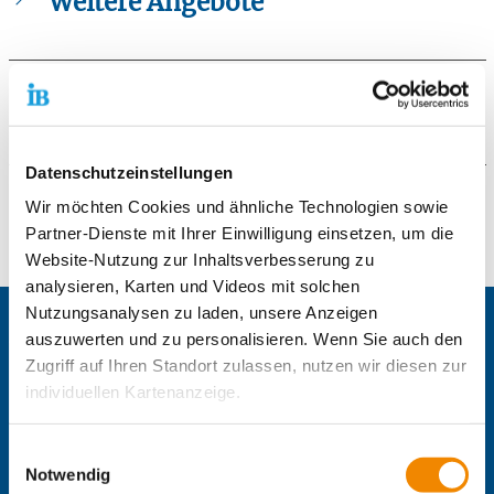
Weitere Angebote
Behindertenspezifische Berufsvorbereitende
Bildungsmaßnahme (BvB reha) Rheine
Kooperative Berufsausbildung für Menschen mit
Galerie
besonderem Förderbedarf (Reha-Ausbildung)
Maßnahme zur Beruflichen Eingliederung
schwerbehinderter Menschen (ESB) - Rheine
Datenschutzeinstellungen
Kontaktformular
Wir möchten Cookies und ähnliche Technologien sowie
Partner-Dienste mit Ihrer Einwilligung einsetzen, um die
Website-Nutzung zur Inhaltsverbesserung zu
Die mit einem Sternchen (
*
) gekennzeichneten Felder sind
analysieren, Karten und Videos mit solchen
Pflichtfelder.
Nutzungsanalysen zu laden, unsere Anzeigen
Anrede
*
Zentrale IB-Websites:
auszuwerten und zu personalisieren. Wenn Sie auch den
Keine Angabe
Zugriff auf Ihren Standort zulassen, nutzen wir diesen zur
Die Internationale Arbeit des IB
individuellen Kartenanzeige.
IB-Personalentwicklung
Frau
IB-Schulen
Herr
IB-Kindertageseinrichtungen
Soweit es für diese Zwecke erforderlich ist, erhalten
Einwilligungsauswahl
IB-Freiwilligendienste
unsere Partner Daten wie Ihre IP-Adresse und
Notwendig
Neutrale Anrede
IB-Jugendmigrationsdienste