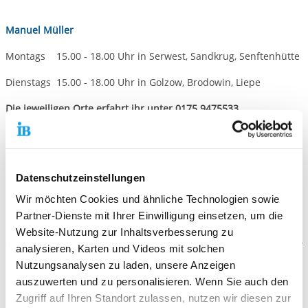
Manuel Müller
Montags 15.00 - 18.00 Uhr in Serwest, Sandkrug, Senftenhütte
Dienstags 15.00 - 18.00 Uhr in Golzow, Brodowin, Liepe
Die jeweiligen Orte erfahrt ihr unter 0175 9475533.
Dana von Wilucki
Mittwochs 14.00 - 18.00 Uhr in Stolzenhagen. Niederfinow,
Lüdersdorf
Datenschutzeinstellungen
Wir möchten Cookies und ähnliche Technologien sowie
Die jeweiligen Orte erfahrt ihr unter 0175 9503534.
Partner-Dienste mit Ihrer Einwilligung einsetzen, um die
Website-Nutzung zur Inhaltsverbesserung zu
analysieren, Karten und Videos mit solchen
Nutzungsanalysen zu laden, unsere Anzeigen
Galerie
auszuwerten und zu personalisieren. Wenn Sie auch den
Zugriff auf Ihren Standort zulassen, nutzen wir diesen zur