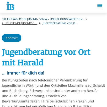
Springe zum Inhalt
FREIER TRÄGER DER JUGEND-, SOZIAL- UND BILDUNGSARBEIT E.V.
AUFSUCHENDE JUGENDSO...
JUGENDBERATUNG VOR O...
Kontakt
Jugendberatung vor Ort
mit Harald
... immer für dich da!
Beratungszeiten nach telefonischer Vereinbarung für
Jugendliche in Wörth und den Ortsteilen Maximiliansau, Schaidt
und Büchelberg. Schwerpunkte sind unter anderem Berufs-
und Ausbildungsberatung, Erstellen von
Bewerbungsunterlagen, Hilfe bei schulischen Fragen und
Unterstützung bei persönlichen Notlagen (z.B. familiäre