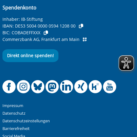
Spendenkonto
Betreff ihrer Anfrage
Inhaber: IB-Stiftung
IBAN:
DE53 5004 0000 0594 1208 00
BIC:
COBADEFFXXX
Ihre Nachricht
*
Commerzbank AG, Frankfurt am Main
Direkt online spenden!
Offizielle Facebook
Offizielle Instag
Offizielle Blue
Offizielle M
Offizielle
Offiziel
Offiz
Off
Anti-Roboter-Verifizierung
Hier klicken
Friendly
Captcha ⇗
Impressum
Alle Informationen zum Schutz der Daten sind sind in
Datenschutz
unserer
Datenschutzerklärung
aufrufbar.
Datenschutzeinstellungen
Barrierefreiheit
Absenden
Social Media