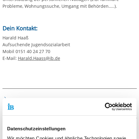
Probleme, Wohnungssuche, Umgang mit Behörden…..).
Dein Kontakt:
Harald Haaß
Aufsuchende Jugendsozialarbeit
Mobil 0151 40 24 27 70
E-Mail:
Harald.Haass@ib.de
Die Voraussetzungen
Berücksichtigung der aktuellen Corona Bestimmungen.
Datenschutzeinstellungen
Die Zielgruppe
Wir möchten Cookies und ähnliche Technologien sowie