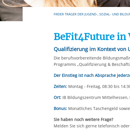
Ihre etwaige Einwilligung e
der von Ihnen aufgerufene
FREIER TRÄGER DER JUGEND-, SOZIAL- UND BILDU
aufgrund berechtigter Inte
BeFit4Future in
Qualifizierung im Kontext von
Die berufsvorbereitende Bildungsmaß
Programms „Qualifizierung & Beschäft
Der Einstieg ist nach Absprache jederz
Zeiten:
Montag - Freitag, 08:30 bis 14
Ort:
IB Bildungszentrum Mittelhessen, 
Bonus:
Monatliches Taschengeld sowie 
Sie haben noch weitere Frage?
Melden Sie sich gerne telefonisch oder