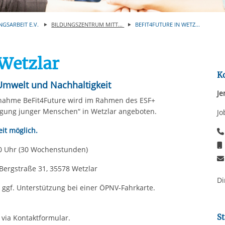
Automatische Wiede
rstreckt sich nicht auf notwendige Cookies, die erforderlich zur B
n und somit gewünschten Website-Funktionen sind. Diese Cooki
NGSARBEIT E.V.
BILDUNGSZENTRUM MITT...
BEFIT4FUTURE IN WETZ...
ressen und daher unabhängig von einer Einwilligung.
 Wetzlar
K
 Umwelt und Nachhaltigkeit
Je
nahme BeFit4Future wird im Rahmen des ESF+
igung junger Menschen“ in Wetzlar angeboten.
Jo
eit möglich.
:30 Uhr (30 Wochenstunden)
Bergstraße 31, 35578 Wetzlar
Di
ggf. Unterstützung bei einer ÖPNV-Fahrkarte.
St
 via Kontaktformular.