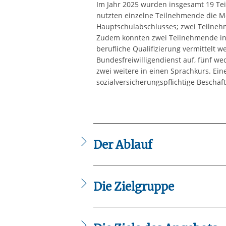
Im Jahr 2025 wurden insgesamt 19 Tei
nutzten einzelne Teilnehmende die M
Hauptschulabschlusses; zwei Teilneh
Zudem konnten zwei Teilnehmende in 
berufliche Qualifizierung vermittelt
Bundesfreiwilligendienst auf, fünf we
zwei weitere in einen Sprachkurs. Ei
sozialversicherungspflichtige Beschäf
Der Ablauf
Unser Angebot im Überblick:
Vermittlung fachtheoretischer Grund
Die Zielgruppe
Praktika zum Kennenlernen und Aus
Unterstützung bei Bewerbungen sowi
Junge Menschen bis 30 Jahre
Unterlagen
mit oder ohne Schulabschluss,
Garten, Natur und Nachhaltigkeit - 