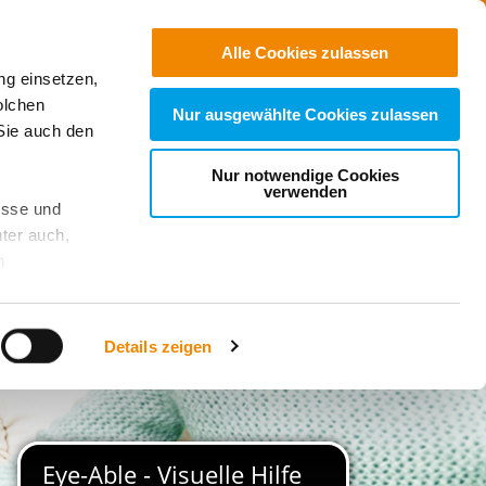
Jobs
Suchen
Alle Cookies zulassen
ng einsetzen,
Spenden
olchen
Nur ausgewählte Cookies zulassen
Sie auch den
Nur notwendige Cookies
verwenden
esse und
ter auch,
n
stet, was zu
Details zeigen
sicht
. Wenn
le Cookie-
 diese
achten Sie: