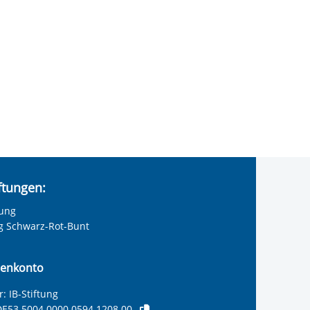
iftungen:
tung
ng Schwarz-Rot-Bunt
enkonto
: IB-Stiftung
E53 5004 0000 0594 1208 00