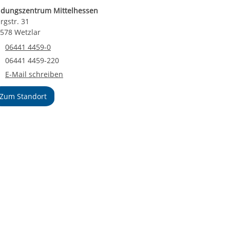
ldungszentrum Mittelhessen
rgstr. 31
578 Wetzlar
Telefonnummer
06441 4459-0
Faxnummer
06441 4459-220
E-Mail an Bildungszentrum Mittelhessen
E-Mail schreiben
Zum Standort