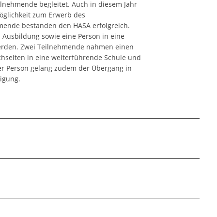
lnehmende begleitet. Auch in diesem Jahr
öglichkeit zum Erwerb des
mende bestanden den HASA erfolgreich.
Ausbildung sowie eine Person in eine
 werden. Zwei Teilnehmende nahmen einen
chselten in eine weiterführende Schule und
ner Person gelang zudem der Übergang in
tigung.
lagen für den beruflichen Einstieg
probieren verschiedener Berufsfelder
e bei der Erstellung professioneller
praktische Mitarbeit und aktive Mitgestaltung