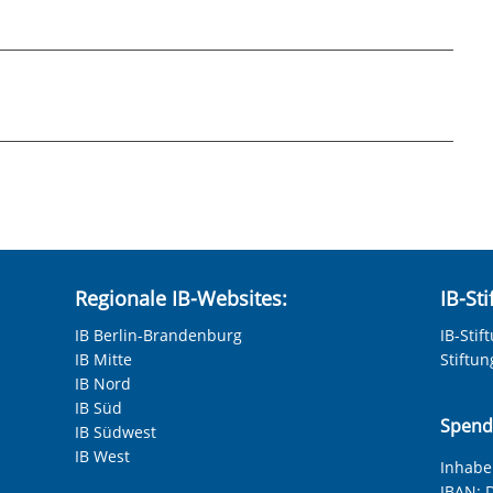
ngs- oder Arbeitsabbrüchen haben,
en Alltag, Bewerbung und Arbeitswelt
chterfahrung,
gration in Ausbildung und Arbeit.
 Alltag und Beruf
bergesetz erhalten.
Wohlbefinden und Stabilität
 Basiskompetenzen
hneten Felder sind Pflichtfelder.
Regionale IB-Websites:
IB-St
IB Berlin-Brandenburg
IB-Stif
IB Mitte
Stiftu
IB Nord
IB Süd
Spend
IB Südwest
IB West
Inhaber
IBAN:
D