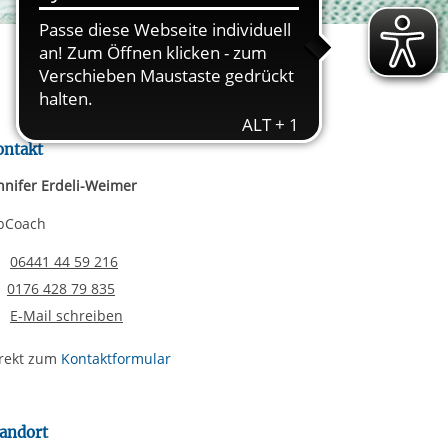
rgabe starten/stoppen
ereitstellung
es setzen wir
ontakt
nnifer Erdeli-Weimer
bCoach
Telefonnummer
06441 44 59 216
Email senden
0176 428 79 835
E-Mail schreiben
rekt zum
Kontaktformular
andort