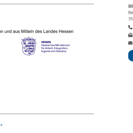
Bi
Be
35
.