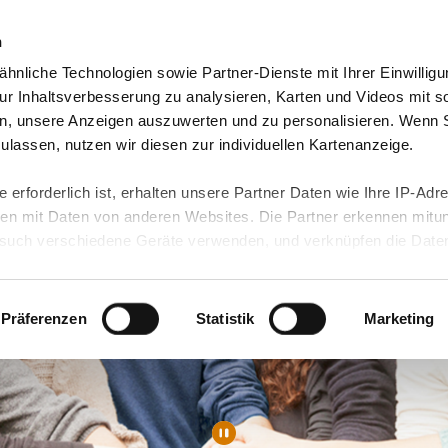
n
hnliche Technologien sowie Partner-Dienste mit Ihrer Einwilligu
orte & Angebote
Presse & Themen
Jobs & Karriere
r Inhaltsverbesserung zu analysieren, Karten und Videos mit s
n, unsere Anzeigen auszuwerten und zu personalisieren. Wenn 
 zulassen, nutzen wir diesen zur individuellen Kartenanzeige.
 erforderlich ist, erhalten unsere Partner Daten wie Ihre IP-Adr
n mit Daten von anderen Websites. Die Partner erkennen mitun
uch verschiedene Geräte verwenden, und verknüpfen die Date
kann die Datenübertragung in Drittländer (insb. die USA) nicht
rt ist kein der EU gleichwertiges Datenschutzniveau gewährlei
hre Daten führen kann.
Präferenzen
Statistik
Marketing
 in unseren
Datenschutzhinweisen
und in unserer
Cookie-Über
site-Funktionen für diese Zwecke aktiviert sind, müssen Sie al
können mittels nachfolgender Buttons über Ihre Einwilligung für
 erteilte Einwilligung stets für die Zukunft widerrufen. Bitte be